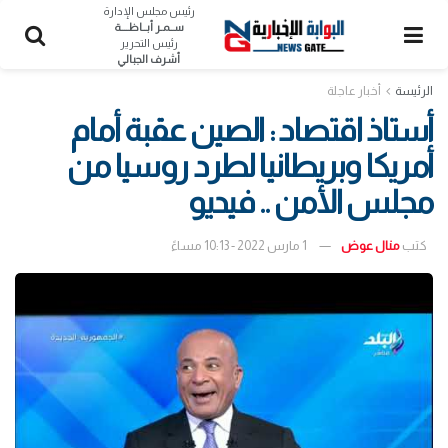
رئيس مجلس الإدارة
ســمـر أبــاظــــة
رئيس التحرير
أشرف الجبالي
الرئيسة
أخبار عاجلة
أستاذ اقتصاد : الصين عقبة أمام
أمريكا وبريطانيا لطرد روسيا من
مجلس الأمن .. فيديو
كتب
منال عوض
1 مارس 2022 - 10:13 مساءً