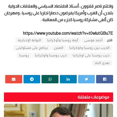
واختتم ناصر قلاوون ، أستاذ الاقتصاد السياسي والعلاقات الدولية
بلندن، أن الغرب وأمريكا يفرضون حصارا تجاريا على روسيا ، ومهرجان
كان ألغى مشاركة روسيا كجزء من المعاقبة .
https://www.youtube.com/watch?v=t0wlutGBu7E
تاجز:
أحمد موسى
أزمة روسيا وأوكرانيا
البوابة الإخبارية
الحرب بين روسيا واوكرانيا
الصين
برنامج على مسئوليتى
حرب روسيا على اوكرانيا
حرب روسيا واوكرانيا
روسيا
صدى البلد
موضوعات متعلقة