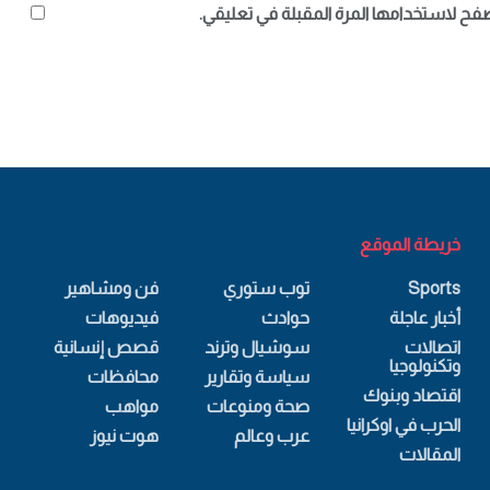
صفح لاستخدامها المرة المقبلة في تعليقي.
خريطة الموقع
Sports
توب ستوري
فن ومشاهير
أخبار عاجلة
حوادث
فيديوهات
اتصالات
سوشيال وترند
قصص إنسانية
وتكنولوجيا
سياسة وتقارير
محافظات
اقتصاد وبنوك
صحة ومنوعات
مواهب
الحرب في اوكرانيا
عرب وعالم
هوت نيوز
المقالات