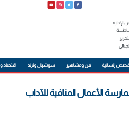
الإدارة
ـاظــــة
تحرير
جبالي
صص إنسانية
فن ومشاهير
سوشيال وترند
اقتصاد و
مارسة الأعمال المنافية للآداب