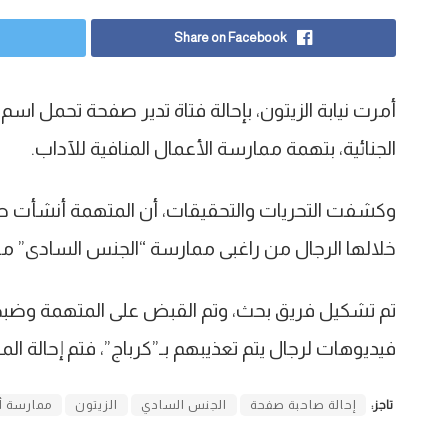
Share on Facebook
أمرت نيابة الزيتون، بإحالة فتاة تدير صفحة تحمل اسم
الجنائية، بتهمة ممارسة الأعمال المنافية للآداب.
وكشفت التحريات والتحقيقات، أن المتهمة أنشأت صف
خلالها الرجال من راغبى ممارسة “الجنس السادى” م
تم تشكيل فريق بحث، وتم القبض على المتهمة وضبط ب
فيديوهات لرجال يتم تعذيبهم بـ”كرباج”، فتم إحالة الم
تاجز:
إحالة صاحبة صفحة
الجنس السادي
الزيتون
ممارسة أ