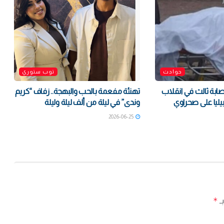
حوادث
توب ستوري
ة ثالث في انقلاب
تهنئة مفعمة بالحب والبهجة.. زفاف “كريم
يليا على صحراوي
وندى” في ليلة من ألف ليلة وليلة
2026-06-25
*
بـ