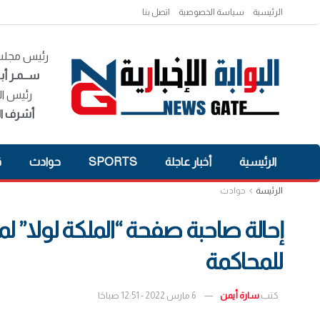
الرئيسية
سياسة الخصوصية
اتصل بنا
رئيس مجلس 
ســمـر أبـ
رئيس ال
أشرف ال
الرئيسية
أخبار عاجلة
SPORTS
حوادث
ق
الرئيسة
حوادث
إحالة صاحبة صفحة “الملكة لولا” لم
للمحاكمة
كتب
سارة أيمن
6 مارس 2022 - 12:51 صباحًا