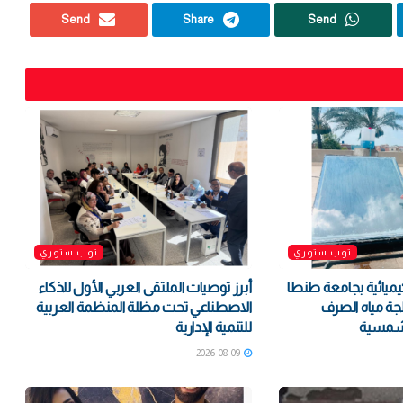
Send
Share
Send
توب ستوري
توب ستوري
ميائية بجامعة طنطا
أبرز توصيات الملتقى العربي الأول للذكاء
لجة مياه الصرف
الاصطناعي تحت مظلة المنظمة العربية
لشمسية
للتنمية الإدارية
2026-08-09