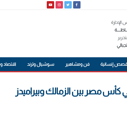
الإدارة
ـاظــــة
تحرير
جبالي
صص إنسانية
فن ومشاهير
سوشيال وترند
اقتصاد و
و موعدًا لنهائي كأس مصر بين الزمالك وبيراميدز