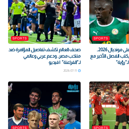
SPORTS
SPORTS
بعد إسدال الستار على مونديال 2026..
صحف العالم تكشف تفاصيل المؤامرة ضد
كتب الفصل الأخير مع
منتخب مصر.. ودعم عربي وعالمي
لـ”رؤية”
لـ”الفراعنة” | فيديو
2026-07-11
SPORTS
SPORTS