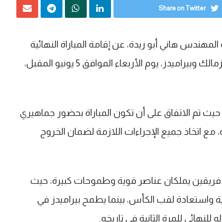
Share on Twitter
لمهندس هاني أبو ريدة، عن إقامة المباراة النهائية
لبطولة كأس مصر لموسم 2024-2025، بين فريقي الزمالك وبيراميدز، يوم الأربعاء الموافق 5 يونيو المقبل،
د، حيث تم الاتفاق على أن تكون المباراة بحضور جماهيري
 مع اتخاذ جميع الإجراءات اللازمة لضمان الخروج
ين فريقين يملكان عناصر قوية وطموحات كبيرة، حيث
ية واستعادة لقب الكأس، بينما يطمح بيراميدز في
نهائي للمرة الثانية في تاريخه.