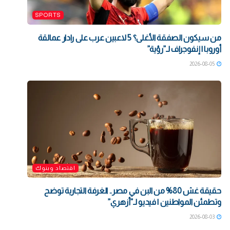
SPORTS
من سيكون الصفقة الأغلى؟ 5 لاعبين عرب على رادار عمالقة
أوروبا | إنفوجراف لـ”رؤية”
2026-08-05
اقتصاد وبنوك
حقيقة غش 80% من البن في مصر.. الغرفة التجارية توضح
وتطمئن المواطنين | فيديو لـ”أزهري”
2026-08-03