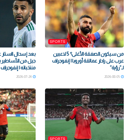
SPORTS
من سيكون الصفقة الأغلى؟ 5 لاعبين
عرب على رادار عمالقة أوروبا | إنفوجراف
جيل من الأساطير ي
لـ”رؤية”
منتخباته | إنفوجراف 
2026-07-24
2026-08-05
SPORTS