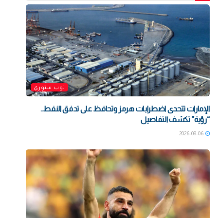
توب ستوري
الإمارات تتحدى اضطرابات هرمز وتحافظ على تدفق النفط..
“رؤية” تكشف التفاصيل
2026-08-06