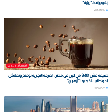
إنفوجراف لـ”رؤية”
2026-08-05
اقتصاد وبنوك
حقيقة غش 80% من البن في مصر.. الغرفة التجارية توضح وتطمئن
المواطنين | فيديو لـ”أزهري”
2026-08-03