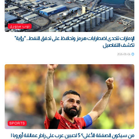
توب ستوري
الإمارات تتحدى اضطرابات هرمز وتحافظ على تدفق النفط.. “رؤية”
تكشف التفاصيل
2026-08-06
SPORTS
من سيكون الصفقة الأغلى؟ 5 لاعبين عرب على رادار عمالقة أوروبا |