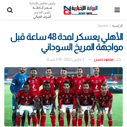
رئيس مجلس الإدارة
ســمـر أبــاظــــة
رئيس التحرير
أشرف الجبالي
الرئيسة
Sports
الأهلي يعسكر لمدة 48 ساعة قبل
مواجهة المريخ السوداني
كتب
محمود حسن
2 مارس 2022 - 3:10 مساءً