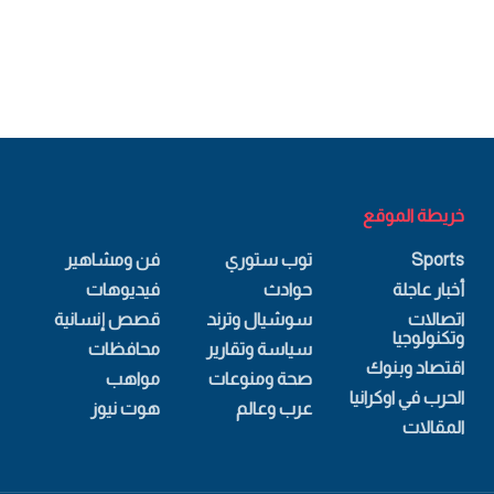
خريطة الموقع
Sports
توب ستوري
فن ومشاهير
أخبار عاجلة
حوادث
فيديوهات
اتصالات
سوشيال وترند
قصص إنسانية
وتكنولوجيا
سياسة وتقارير
محافظات
اقتصاد وبنوك
صحة ومنوعات
مواهب
الحرب في اوكرانيا
عرب وعالم
هوت نيوز
المقالات