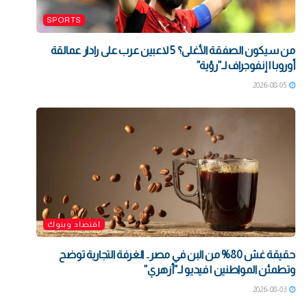
SPORTS
من سيكون الصفقة الأغلى؟ 5 لاعبين عرب على رادار عمالقة
أوروبا | إنفوجراف لـ”رؤية”
2026-08-05
اقتصاد وبنوك
حقيقة غش 80% من البن في مصر.. الغرفة التجارية توضح
وتطمئن المواطنين | فيديو لـ”أزهري”
2026-08-03