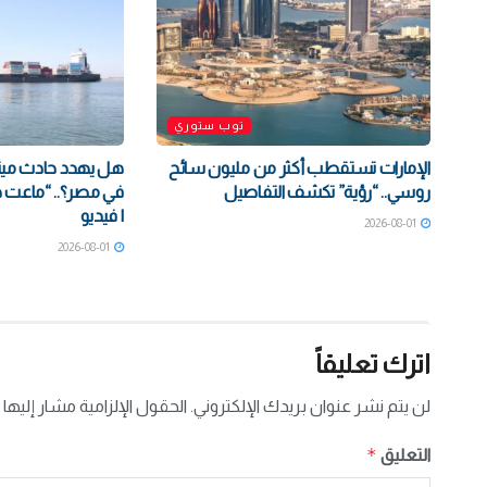
توب ستوري
الإمارات تستقطب أكثر من مليون سائح
هل يهدد حادث مينا
روسي.. “رؤية” تكشف التفاصيل
في مصر؟.. “ماعت 
| فيديو
2026-08-01
2026-08-01
اترك تعليقاً
لن يتم نشر عنوان بريدك الإلكتروني.
الحقول الإلزامية مشار إليها 
*
التعليق