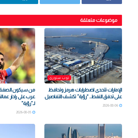
موضوعات متعلقة
توب ستوري
الإمارات تتحدى اضطرابات هرمز وتحافظ
على تدفق النفط.. “رؤية” تكشف التفاصيل
عرب على رادار عمالق
لـ”رؤية”
2026-08-06
2026-08-05