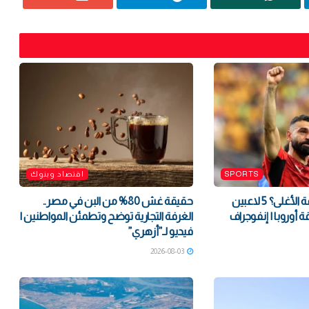
SPORTS
اقتصاد وبنوك
من سيكون الصفقة الأغلى؟ 5 لاعبين
حقيقة غش 80% من البن في مصر..
ة أوروبا | إنفوجراف
الغرفة التجارية توضح وتطمئن المواطنين |
فيديو لـ”أزهري”
2026-08-03