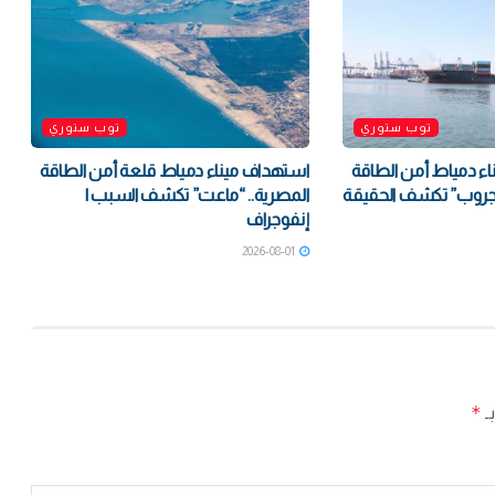
توب ستوري
توب ستوري
ء دمياط أمن الطاقة
استهداف ميناء دمياط قلعة أمن الطاقة
جروب” تكشف الحقيقة
المصرية.. “ماعت” تكشف السبب |
إنفوجراف
2026-08-01
*
بـ