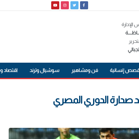
الإدارة
ـاظــــة
تحرير
جبالي
صص إنسانية
فن ومشاهير
سوشيال وترند
اقتصاد و
د صدارة الدوري المصري