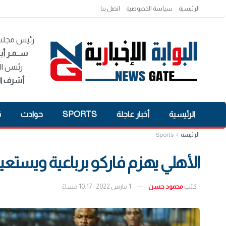
الرئيسية
سياسة الخصوصية
اتصل بنا
رئيس مجلس 
ســمـر أبـ
رئيس ال
أشرف ال
الرئيسية
أخبار عاجلة
SPORTS
حوادث
ق
الرئيسة
Sports
الأهلي يهزم فاركو برباعية ويستعي
كتب
محمود حسن
1 مارس 2022 - 10:17 مساءً