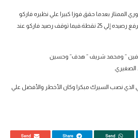
ري الممتاز بعدما حقق فوزا كبيرا علي نظيره فاركو
بأربعة أهداف مقابل هدف في الجولة الحادية عشر ليرفع رصيده إلي 25 نقطة،فيما توقف رصيد فاركو عند
دفين ” ومحمد شريف ” هدف” وحسين
الصغيري.
لي الذي نصب السيرك مبكرا وكان الأخطر والأفضل علي
Send
Share
Send