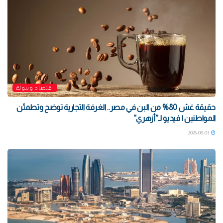
اقتصاد وبنوك
حقيقة غش 80% من البن في مصر.. الغرفة التجارية توضح وتطمئن
المواطنين | فيديو لـ”أزهري”
2026-08-03