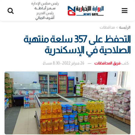
رئيس مجلس الإدارة
ســمـر أبــاظــــة
رئيس التحرير
أشرف الجبالي
الرئيسة
محافظات
التحفظ على 357 سلعة منتهية
الصلاحية في الإسكندرية
كتب
فريق المحافظات
26 فبراير 2022 - 8:30 مساءً