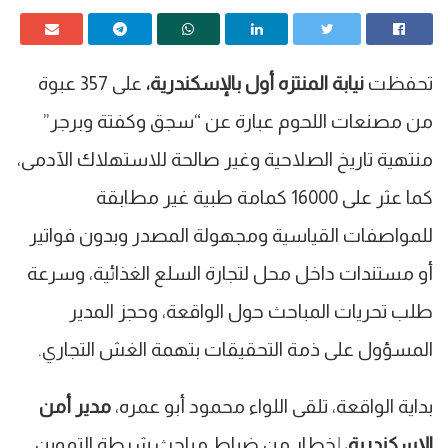
تحفظت
نيابة المنتزه أول بالإسكندرية،
على 357 عبوة
من مصنعات اللحوم عبارة عن “سجق وكفتة وبرجر”
منتهية تاريخ الصلاحية وغير صالحة للاستهلاك الآدمى،
كما عثر على 16000 كمامة طبية غير مطابقة
للمواصفات القياسية ومجهولة المصدر وبدون فواتير
أو مستندات داخل محل لتجارة السلع الغذائية، وسرعة
طلب تحريات المباحث حول الواقعة، وحجز المدير
المسؤول على ذمة التحقيقات بتهمة الغش التجاري.
بداية الواقعة، تلقى اللواء محمود أبو عمره،
مدير أمن
الإسكندرية
، إخطار من ضباط مباحث شرطة التموين