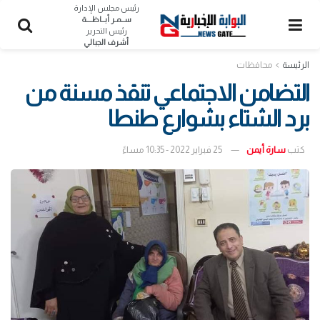
رئيس مجلس الإدارة
ســمـر أبــاظــــة
رئيس التحرير
أشرف الجبالي
الرئيسة
محافظات
التضامن الاجتماعي تنقذ مسنة من
برد الشتاء بشوارع طنطا
كتب
سارة أيمن
25 فبراير 2022 - 10:35 مساءً