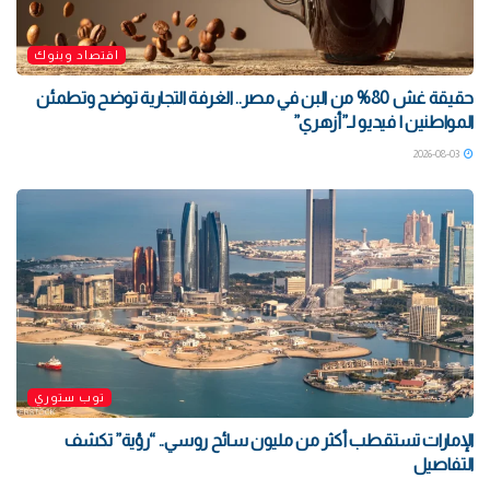
اقتصاد وبنوك
حقيقة غش 80% من البن في مصر.. الغرفة التجارية توضح وتطمئن
المواطنين | فيديو لـ”أزهري”
2026-08-03
توب ستوري
الإمارات تستقطب أكثر من مليون سائح روسي.. “رؤية” تكشف
التفاصيل