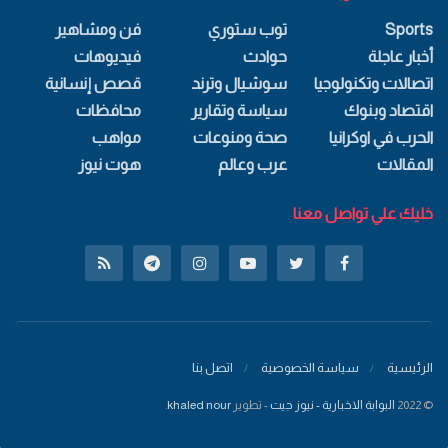
Sports
توب ستوري
فن ومشاهير
أخبار عاجلة
حوادث
فيديوهات
اتصالات وتكنولوجيا
سوشيال وترند
قصص إنسانية
اقتصاد وبنوك
سياسة وتقارير
محافظات
الحرب في اوكرانيا
صحة ومنوعات
مواهب
المقالات
عرب وعالم
هوت نيوز
خليك علي تواصل معنا
الرئيسية
سياسة الخصوصية
اتصل بنا
© 2022
البوابة الاخبارية - نيوز جيت
- تطوير
khaled nour
.