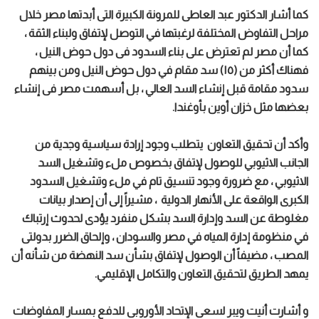
كما أشار الدكتور عبد العاطى للمرونة الكبيرة التى أبدتها مصر خلال
مراحل التفاوض المختلفة لرغبتها في التوصل لإتفاق ولبناء الثقة ،
كما أن مصر لم تعترض على بناء السدود فى دول حوض النيل ،
فهناك أكثر من (١٥) سد مقام في دول حوض النيل ومن بينهم
سدود مقامة قبل إنشاء السد العالي ، بل أسهمت مصر فى إنشاء
بعضها مثل خزان أوين بأوغندا.
وأكد أن تحقيق التعاون يتطلب وجود إرادة سياسية وجدية من
الجانب الاثيوبي للوصول لإتفاق بخصوص ملء وتشغيل السد
الاثيوبي ، مع ضرورة وجود تنسيق تام في ملء وتشغيل السدود
الكبرى الواقعة على الأنهار الدولية ، مشيراً إلى أن إصدار بيانات
مغلوطة عن السد وإدارة السد بشكل منفرد يؤدى لحدوث إرتباك
في منظومة إدارة المياه في مصر والسودان ، وإلحاق الضرر بدولتى
المصب ، مضيفاً أن الوصول لإتفاق بشأن سد النهضة من شأنه أن
يمهد الطريق لتحقيق التعاون والتكامل الإقليمي.
و أشارت أنيت ويبر لسعى الإتحاد الأوروبى للدفع بمسار المفاوضات