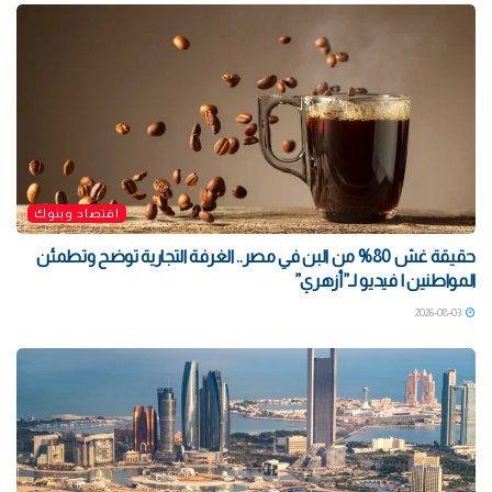
اقتصاد وبنوك
حقيقة غش 80% من البن في مصر.. الغرفة التجارية توضح وتطمئن
المواطنين | فيديو لـ”أزهري”
2026-08-03