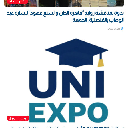
أخبار عاجلة
ندوة لمناقشة رواية “قاهرة الجان والسبع عهود” لـ سارة عبد
الوهاب بالقنصلية.. الجمعة
2026-06-24
توب ستوري