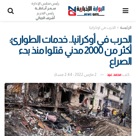
رئيس مجلس الإدارة
ســمـر أبــاظــــة
رئيس التحرير
أشرف الجبالي
الرئيسة
الحرب في اوكرانيا
الحرب في أوكرانيا.. خدمات الطوارئ:
أكثر من 2000 مدني قتلوا منذ بدء
الصراع
كتب
محمد عيد
2 مارس 2022 - 2:44 مساءً