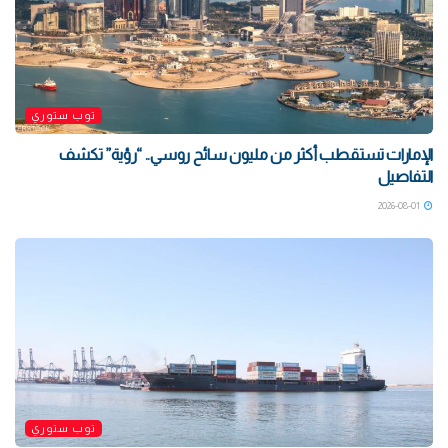
توب ستوري
الإمارات تستقطب أكثر من مليون سائح روسي.. “رؤية” تكشف
التفاصيل
2026-08-01
توب ستوري