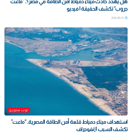
هل يهدد حادث ميناء دمياط أمن الطاقة في مصر؟.. “ماعت
جروب” تكشف الحقيقة | فيديو
2026-08-01
توب ستوري
استهداف ميناء دمياط قلعة أمن الطاقة المصرية.. “ماعت”
تكشف السبب | إنفوجراف