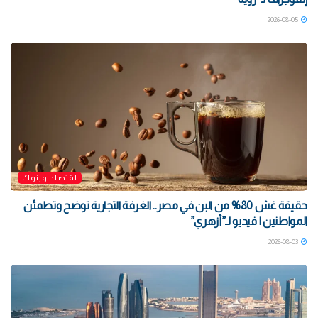
2026-08-05
اقتصاد وبنوك
حقيقة غش 80% من البن في مصر.. الغرفة التجارية توضح وتطمئن
المواطنين | فيديو لـ”أزهري”
2026-08-03