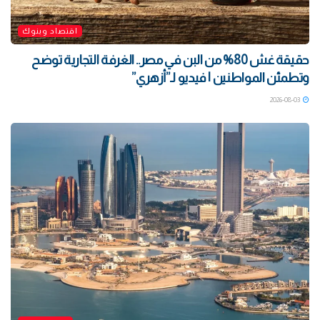
اقتصاد وبنوك
حقيقة غش 80% من البن في مصر.. الغرفة التجارية توضح
وتطمئن المواطنين | فيديو لـ”أزهري”
2026-08-03