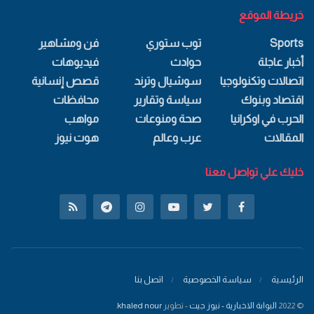
خريطة الموقع
Sports
توب ستوري
فن ومشاهير
أخبار عاجلة
حوادث
فيديوهات
اتصالات وتكنولوجيا
سوشيال وترند
قصص إنسانية
اقتصاد وبنوك
سياسة وتقارير
محافظات
الحرب في اوكرانيا
صحة ومنوعات
مواهب
المقالات
عرب وعالم
هوت نيوز
خليك علي تواصل معنا
الرئيسية
سياسة الخصوصية
اتصل بنا
© 2022
البوابة الاخبارية - نيوز جيت
- تطوير
khaled nour
.