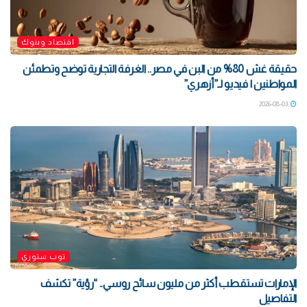
اقتصاد وبنوك
حقيقة غش 80% من البن في مصر.. الغرفة التجارية توضح وتطمئن
المواطنين | فيديو لـ”أزهري”
2026-08-03
توب ستوري
الإمارات تستقطب أكثر من مليون سائح روسي.. “رؤية” تكشف
التفاصيل