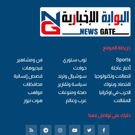
خريطة الموقع
Sports
توب ستوري
فن ومشاهير
أخبار عاجلة
حوادث
فيديوهات
اتصالات وتكنولوجيا
سوشيال وترند
قصص إنسانية
اقتصاد وبنوك
سياسة وتقارير
محافظات
الحرب في اوكرانيا
صحة ومنوعات
مواهب
المقالات
عرب وعالم
هوت نيوز
خليك علي تواصل معنا