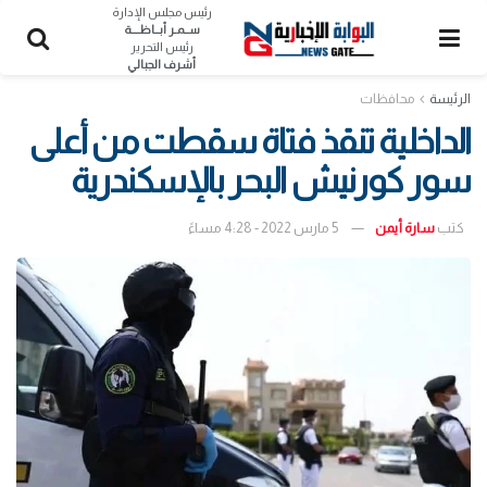
رئيس مجلس الإدارة
ســمـر أبــاظــــة
رئيس التحرير
أشرف الجبالي
الرئيسة
محافظات
الداخلية تنقذ فتاة سقطت من أعلى
سور كورنيش البحر بالإسكندرية
كتب
سارة أيمن
5 مارس 2022 - 4:28 مساءً