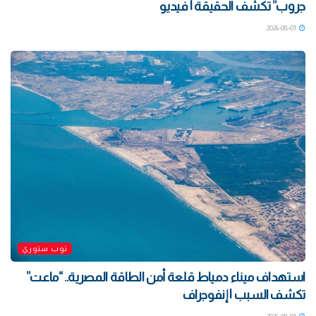
جروب” تكشف الحقيقة | فيديو
2026-08-01
توب ستوري
استهداف ميناء دمياط قلعة أمن الطاقة المصرية.. “ماعت”
تكشف السبب | إنفوجراف