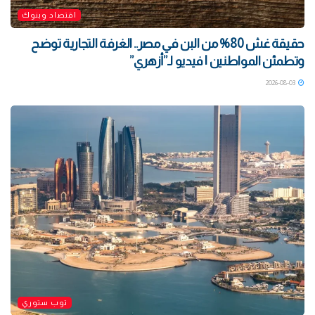
اقتصاد وبنوك
حقيقة غش 80% من البن في مصر.. الغرفة التجارية توضح
وتطمئن المواطنين | فيديو لـ”أزهري”
2026-08-03
توب ستوري