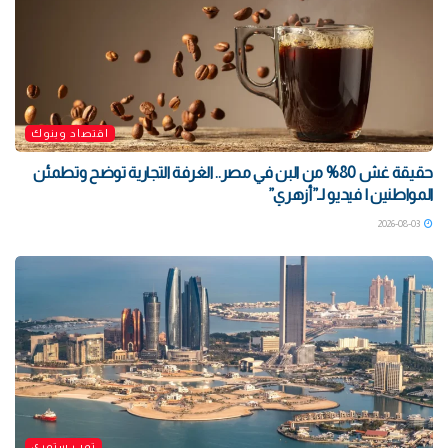
اقتصاد وبنوك
حقيقة غش 80% من البن في مصر.. الغرفة التجارية توضح وتطمئن
المواطنين | فيديو لـ”أزهري”
2026-08-03
توب ستوري