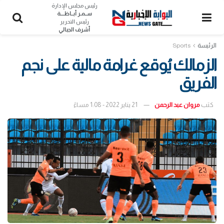
رئيس مجلس الإدارة
ســمـر أبــاظــــة
رئيس التحرير
أشرف الجبالي
الرئيسة
Sports
الزمالك يُوقع غرامة مالية على نجم
الفريق
كتب
مروان عبد الرحمن
21 يناير 2022 - 1:08 مساءً