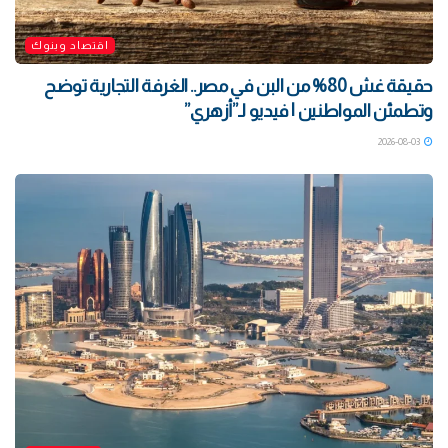
اقتصاد وبنوك
حقيقة غش 80% من البن في مصر.. الغرفة التجارية توضح
وتطمئن المواطنين | فيديو لـ”أزهري”
2026-08-03