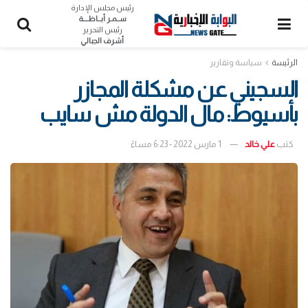
رئيس مجلس الإدارة
ســمـر أبــاظــــة
رئيس التحرير
أشرف الجبالي
الرئيسة
سياسة وتقارير
السجيني عن مشكلة المجازر
بأسيوط: مال الدولة مش سايب
كتب
علي خالد
1 مارس 2022 - 6:23 مساءً