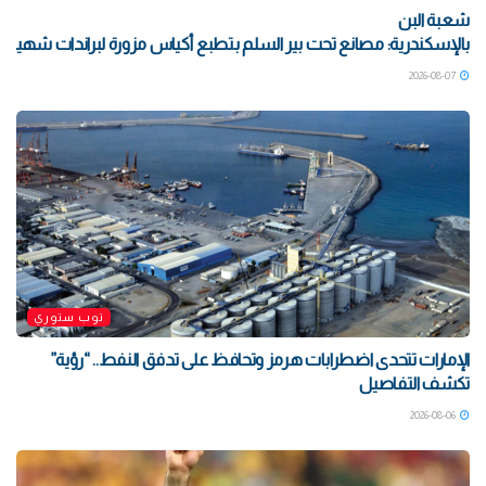
شعبة البن
بالإسكندرية: مصانع تحت بير السلم بتطبع أكياس مزورة لبراندات شهيرة بتو
2026-08-07
توب ستوري
الإمارات تتحدى اضطرابات هرمز وتحافظ على تدفق النفط.. “رؤية”
تكشف التفاصيل
2026-08-06