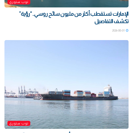
توب ستوري
الإمارات تستقطب أكثر من مليون سائح روسي.. “رؤية”
تكشف التفاصيل
2026-08-01
توب ستوري