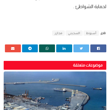
لحماية الشواطئ .
تاجز:
أسيوط
السجيني
مجازر
موضوعات متعلقة