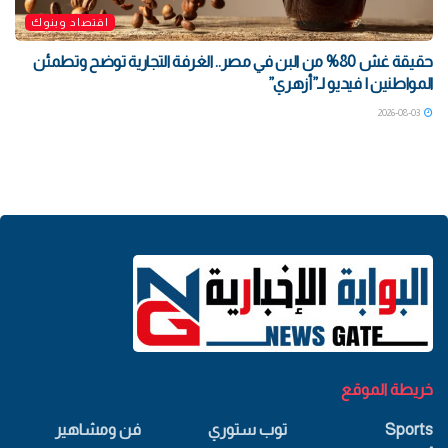
اقتصاد وبنوك
حقيقة غش 80% من البن في مصر.. الغرفة التجارية توضح وتطمئن
المواطنين | فيديو لـ”أزهري”
2026-08-03
خريطة الموقع
Sports
توب ستوري
فن ومشاهير