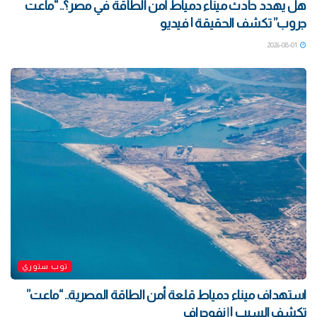
هل يهدد حادث ميناء دمياط أمن الطاقة في مصر؟.. “ماعت
جروب” تكشف الحقيقة | فيديو
2026-08-01
توب ستوري
استهداف ميناء دمياط قلعة أمن الطاقة المصرية.. “ماعت”
تكشف السبب | إنفوجراف