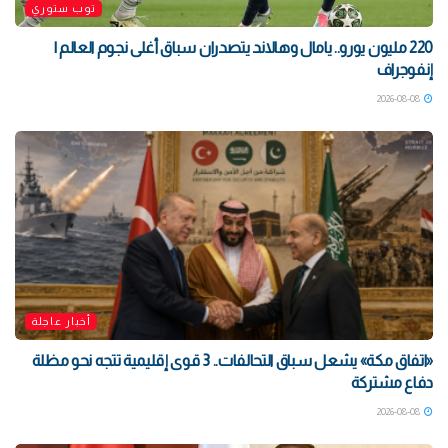
توب ستوري
220 مليون يورو.. يامال وهالاند يتصدران سباق أغلى نجوم العالم |
إنفوجراف
2026-08-08
أخبار عاجلة
«اتفاق مكة» يشعل سباق التحالفات.. 3 قوى إقليمية تتجه نحو مظلة
دفاع مشتركة
2026-08-08