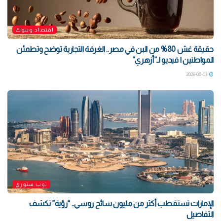
اقتصاد وبنوك
حقيقة غش 80% من البن في مصر.. الغرفة التجارية توضح وتطمئن
المواطنين | فيديو لـ”أزهري”
2026-08-03
توب ستوري
الإمارات تستقطب أكثر من مليون سائح روسي.. “رؤية” تكشف
التفاصيل