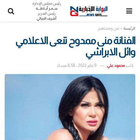
رئيس مجلس الإدارة
ســمـر أبــاظــــة
رئيس التحرير
أشرف الجبالي
الرئيسة
فن ومشاهير
الفنانة منى ممدوح تنعى الاعلامي
وائل الابراشي
كتب
محمود علي
9 يناير 2022 - 8:58 مساءً