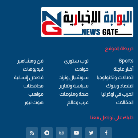
خريطة الموقع
Sports
توب ستوري
فن ومشاهير
أخبار عاجلة
حوادث
فيديوهات
اتصالات وتكنولوجيا
سوشيال وترند
قصص إنسانية
اقتصاد وبنوك
سياسة وتقارير
محافظات
الحرب في اوكرانيا
صحة ومنوعات
مواهب
المقالات
عرب وعالم
هوت نيوز
خليك علي تواصل معنا