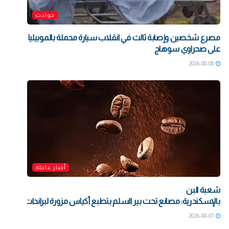
حوادث
مصرع شخصين وإصابة ثالث في انقلاب سيارة محملة بالموبيليا
على صحراوي سوهاج
2026-08-08
أخبار عاجلة
شعبة البن
بالإسكندرية: مصانع تحت بير السلم بتطبع أكياس مزورة لبراندات شهيرة بت
2026-08-07