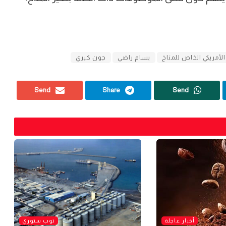
لأمريكي الخاص للمناخ
بسام راضي
جون كيري
Send
Share
Send
أخبار عاجلة
توب ستوري