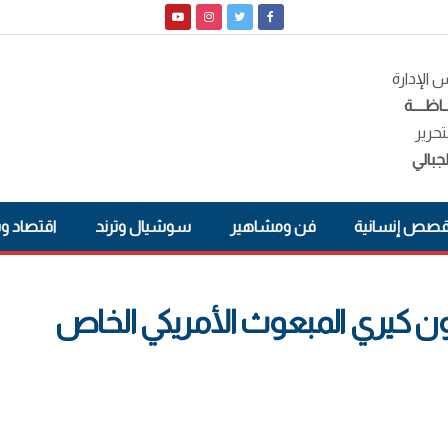
الإدارة
ـاظــــة
تحرير
جبالي
صص إنسانية
فن ومشاهير
سوشيال وترند
اقتصاد و
ن كيري المبعوث الأمريكي الخاص