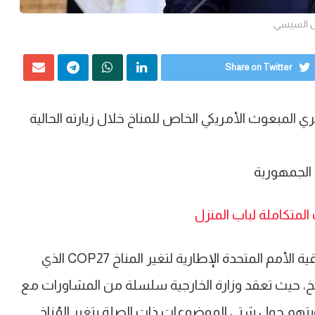
س السيسي
Share on Twitter
ي المبعوث الأمريكي الخاص للمناخ خلال زيارته الحالية
الجمهورية
لمتكاملة لباب المنزل
يأتى ذلك ضمن استعدادات مصر لمؤتمر أطراف اتفاقية الأمم المتحدة الإطارية لتغير المناخ COP27 الذي
 ۲۰۲۲ بمدينة شرم الشيخ، حيث تعقد وزارة الخارجية سلسلة من المشاورات مع
تهم حول شتى الموضوعات ذات الصلة بتغير المُناخ.