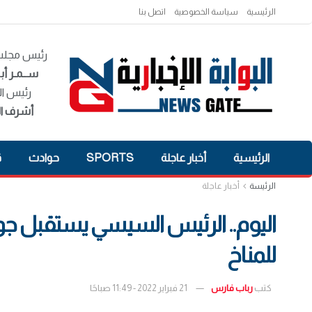
الرئيسية
سياسة الخصوصية
اتصل بنا
رئيس مجلس 
ســمـر أبـ
رئيس ال
أشرف ال
الرئيسية
أخبار عاجلة
SPORTS
حوادث
ق
الرئيسة
أخبار عاجلة
اليوم.. الرئيس السيسي يستقبل جو
للمناخ
كتب
رباب فارس
21 فبراير 2022 - 11:49 صباحًا