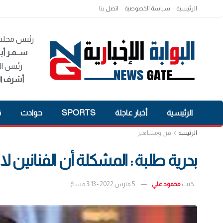
الرئيسية
سياسة الخصوصية
اتصل بنا
رئيس مجلس 
ســمـر أبـ
رئيس ال
أشرف ال
الرئيسية
أخبار عاجلة
SPORTS
حوادث
ق
الرئيسة
فن ومشاهير
بدرية طلبة : المشكلة أن الفناني
كتب
محمود علي
5 مارس 2022 - 3:13 مساءً