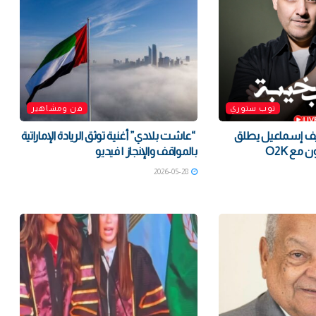
توب ستوري
فن ومشاهير
ريف إسماعيل يطلق
“عاشت بلادي” أغنية توثق الريادة الإماراتية
أحدث أغنياته بالتعاون مع O2K
بالمواقف والإنجاز | فيديو
2026-05-28