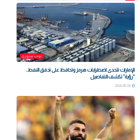
توب ستوري
الإمارات تتحدى اضطرابات هرمز وتحافظ على تدفق النفط..
“رؤية” تكشف التفاصيل
2026-08-06