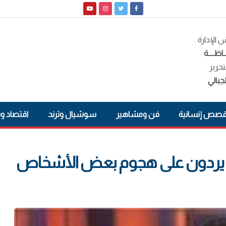
الإدارة
ـاظــــة
تحرير
جبالي
صص إنسانية
فن ومشاهير
سوشيال وترند
اقتصاد و
ن لا يردون على هجوم بعض الأشخاص