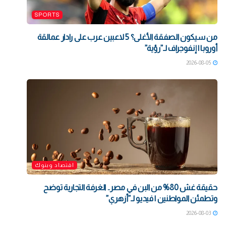
SPORTS
من سيكون الصفقة الأغلى؟ 5 لاعبين عرب على رادار عمالقة
أوروبا | إنفوجراف لـ”رؤية”
2026-08-05
اقتصاد وبنوك
حقيقة غش 80% من البن في مصر.. الغرفة التجارية توضح
وتطمئن المواطنين | فيديو لـ”أزهري”
2026-08-03