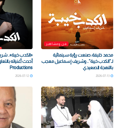
فن ومشاهير
محمد خليفة: صنعت رؤية سينمائية
«الكدب خيبة».. ش
لـ”الكدب خيبة”.. وشريف إسماعيل معجب
باللهجة الصعيدي
Productions
2026-07-12
2026-07-13