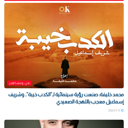
فن ومشاهير
محمد خليفة: صنعت رؤية سينمائية لـ”الكدب خيبة”.. وشريف
إسماعيل معجب باللهجة الصعيدي
2026-07-13