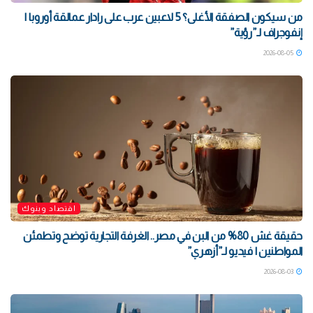
من سيكون الصفقة الأغلى؟ 5 لاعبين عرب على رادار عمالقة أوروبا |
إنفوجراف لـ”رؤية”
2026-08-05
اقتصاد وبنوك
حقيقة غش 80% من البن في مصر.. الغرفة التجارية توضح وتطمئن
المواطنين | فيديو لـ”أزهري”
2026-08-03