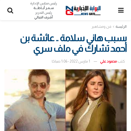
رئيس مجلس الإدارة
ســمـر أبــاظــــة
رئيس التحرير
أشرف الجبالي
الرئيسة
فن ومشاهير
بسبب هاني سلامة .. عائشة بن
أحمد تشارك في ملف سري
كتب
محمود علي
1 مارس 2022 - 1:06 صباحًا