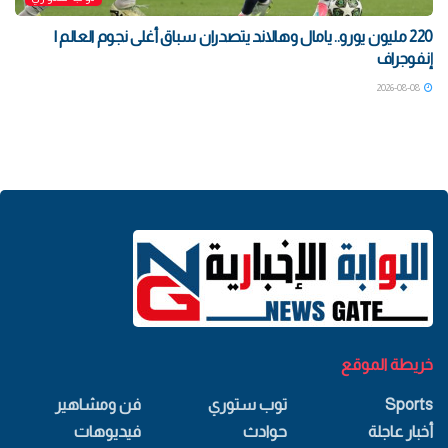
220 مليون يورو.. يامال وهالاند يتصدران سباق أغلى نجوم العالم |
إنفوجراف
2026-08-08
خريطة الموقع
Sports
توب ستوري
فن ومشاهير
أخبار عاجلة
حوادث
فيديوهات