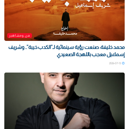
فن ومشاهير
محمد خليفة: صنعت رؤية سينمائية لـ”الكدب خيبة”.. وشريف
إسماعيل معجب باللهجة الصعيدي
2026-07-13