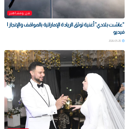
فن ومشاهير
“عاشت بلادي” أغنية توثق الريادة الإماراتية بالمواقف والإنجاز |
فيديو
2026-05-28