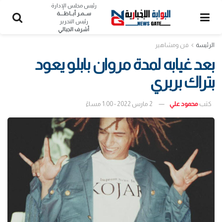
رئيس مجلس الإدارة
ســمـر أبــاظــــة
رئيس التحرير
أشرف الجبالي
الرئيسة
فن ومشاهير
بعد غيابه لمدة مروان بابلو يعود
بتراك بربري
كتب
محمود علي
2 مارس 2022 - 1:00 مساءً