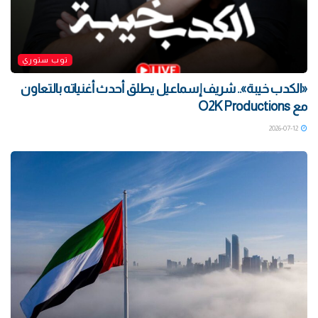
توب ستوري
«الكدب خيبة».. شريف إسماعيل يطلق أحدث أغنياته بالتعاون
مع O2K Productions
2026-07-12