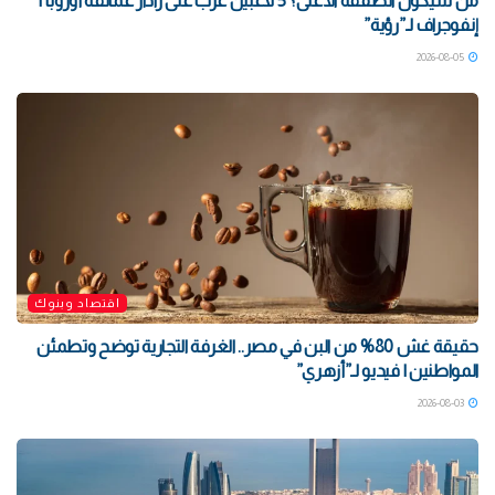
من سيكون الصفقة الأغلى؟ 5 لاعبين عرب على رادار عمالقة أوروبا |
إنفوجراف لـ”رؤية”
2026-08-05
اقتصاد وبنوك
حقيقة غش 80% من البن في مصر.. الغرفة التجارية توضح وتطمئن
المواطنين | فيديو لـ”أزهري”
2026-08-03