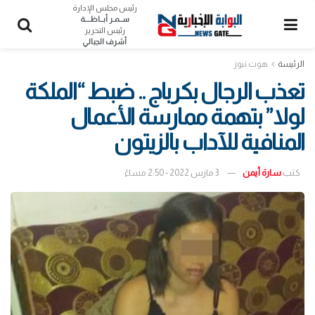
رئيس مجلس الإدارة
ســمـر أبــاظــــة
رئيس التحرير
أشرف الجبالي
الرئيسة
هوت نيوز
تعذب الرجال بكرباج .. ضبط “الملكة
لولا” بتهمة ممارسة الأعمال
المنافية للآداب بالزيتون
كتب
سارة أيمن
3 مارس 2022 - 2:50 مساءً