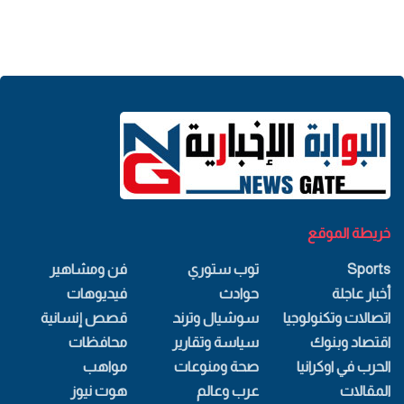
خريطة الموقع
Sports
توب ستوري
فن ومشاهير
أخبار عاجلة
حوادث
فيديوهات
اتصالات وتكنولوجيا
سوشيال وترند
قصص إنسانية
اقتصاد وبنوك
سياسة وتقارير
محافظات
الحرب في اوكرانيا
صحة ومنوعات
مواهب
المقالات
عرب وعالم
هوت نيوز