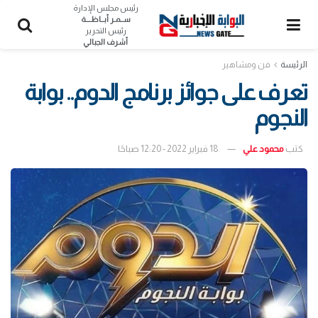
رئيس مجلس الإدارة
ســمـر أبــاظــــة
رئيس التحرير
أشرف الجبالي
الرئيسة
فن ومشاهير
تعرف على جوائز برنامج الدوم.. بوابة
النجوم
كتب
محمود علي
18 فبراير 2022 - 12:20 صباحًا