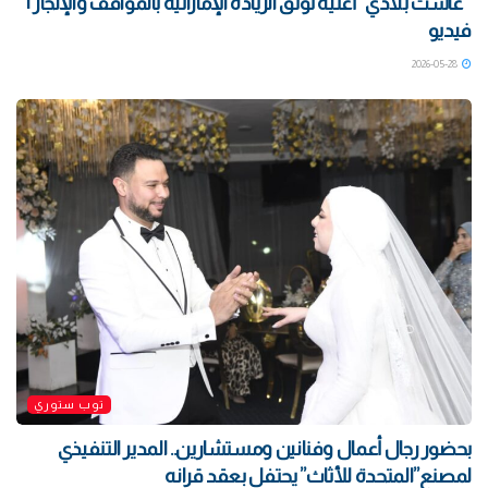
“عاشت بلادي” أغنية توثق الريادة الإماراتية بالمواقف والإنجاز |
فيديو
2026-05-28
توب ستوري
بحضور رجال أعمال وفنانين ومستشارين.. المدير التنفيذي
لمصنع”المتحدة للأثاث” يحتفل بعقد قرانه