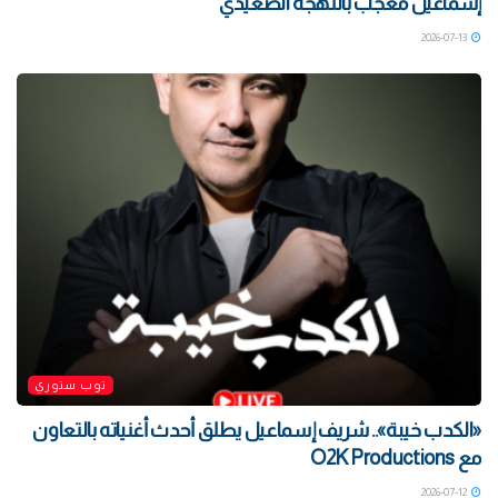
إسماعيل معجب باللهجة الصعيدي
2026-07-13
توب ستوري
«الكدب خيبة».. شريف إسماعيل يطلق أحدث أغنياته بالتعاون
مع O2K Productions
2026-07-12