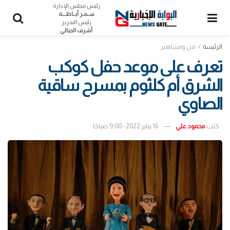
رئيس مجلس الإدارة
ســمـر أبــاظــــة
رئيس التحرير
أشرف الجبالي
الرئيسة
فن ومشاهير
تعرف على موعد حفل كوكب
الشرق أم كلثوم بمسرح ساقية
الصاوي
كتب
محمود علي
16 يناير 2022 - 9:00 صباحًا