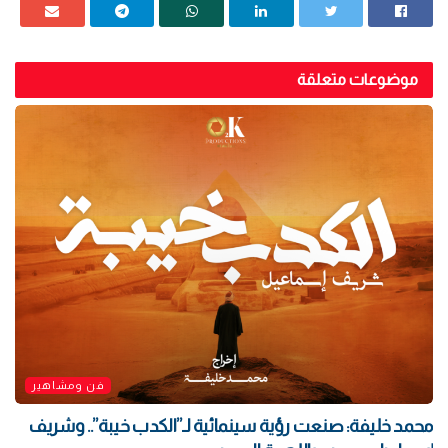
موضوعات متعلقة
فن ومشاهير
محمد خليفة: صنعت رؤية سينمائية لـ”الكدب خيبة”.. وشريف