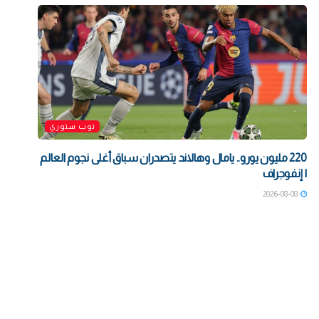
توب ستوري
220 مليون يورو.. يامال وهالاند يتصدران سباق أغلى نجوم العالم
| إنفوجراف
2026-08-08