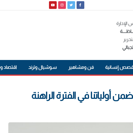
الإدارة
ـاظــــة
تحرير
جبالي
صص إنسانية
فن ومشاهير
سوشيال وترند
اقتصاد و
من أولياتنا في الفترة الراهنة