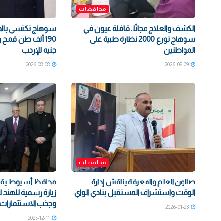
محافظات
الكشف والعلاج مجانًا.. قافلة عيون في
سوهاج تكتسي بالذه
سوهاج توزع 2000 نظارة طبية على
المواطنين
جنيه للإردب
2026-08-08
2026-08-09
محافظات
صالون العلم والمعرفة يناقش إدارة
محافظ أسيوط يقود 
الوقت واستشراف المستقبل بنادي الواي
زيارة رسمية للهند ل
وجذب الاستثمارات
2026-01-23
2025-12-11