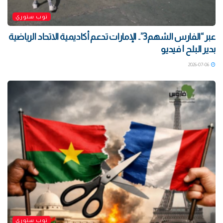
توب ستوري
‏عبر “الفارس الشهم3”.. الإمارات تدعم أكاديمية الاتحاد الرياضية
بدير البلح | فيديو
2026-07-06
توب ستوري