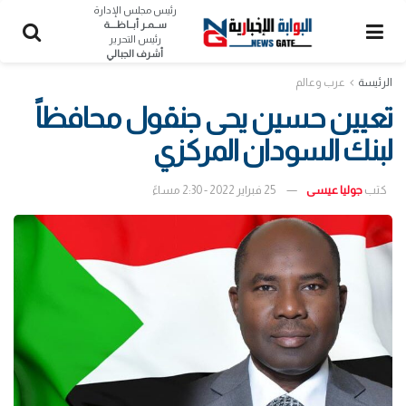
رئيس مجلس الإدارة
ســمـر أبــاظــــة
رئيس التحرير
أشرف الجبالي
الرئيسة
عرب وعالم
تعيين حسين يحى جنقول محافظاً
لبنك السودان المركزي
كتب
جوليا عيسى
25 فبراير 2022 - 2:30 مساءً