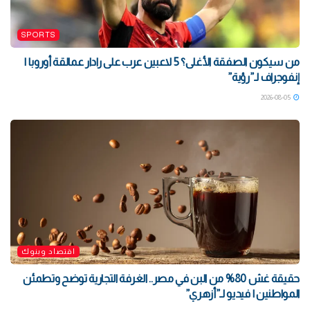
SPORTS
من سيكون الصفقة الأغلى؟ 5 لاعبين عرب على رادار عمالقة أوروبا |
إنفوجراف لـ”رؤية”
2026-08-05
اقتصاد وبنوك
حقيقة غش 80% من البن في مصر.. الغرفة التجارية توضح وتطمئن
المواطنين | فيديو لـ”أزهري”