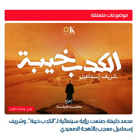
موضوعات متعلقة
فن ومشاهير
محمد خليفة: صنعت رؤية سينمائية لـ”الكدب خيبة”.. وشريف
إسماعيل معجب باللهجة الصعيدي