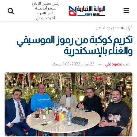
رئيس مجلس الإدارة
ســمـر أبــاظــــة
رئيس التحرير
أشرف الجبالي
الرئيسة
فن ومشاهير
تكريم كوكبة من رموز الموسيقي
والغناء بالإسكندرية
كتب
محمود علي
22 فبراير 2022 - 6:06 مساءً