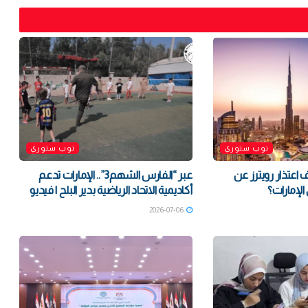
توب ستوري
توب ستوري
 اعتذار رويترز عن
‏عبر “الفارس الشهم3”.. الإمارات تدعم
الإمارات؟
أكاديمية الاتحاد الرياضية بدير البلح | فيديو
2026-07-06