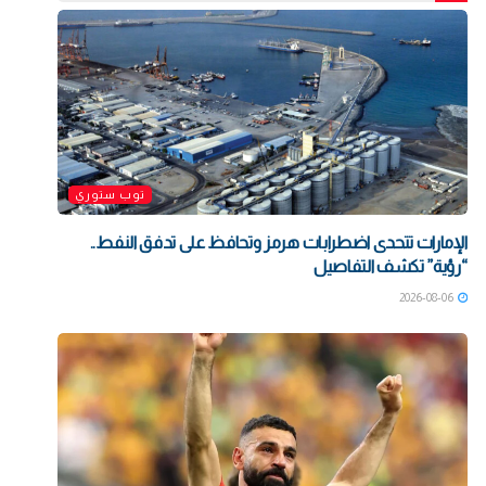
توب ستوري
الإمارات تتحدى اضطرابات هرمز وتحافظ على تدفق النفط..
“رؤية” تكشف التفاصيل
2026-08-06