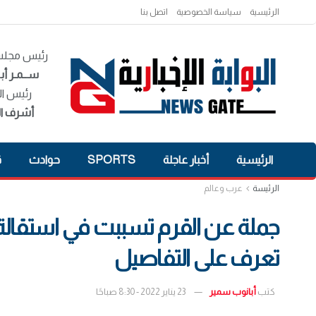
الرئيسية
سياسة الخصوصية
اتصل بنا
رئيس مجلس 
ســمـر أبـ
رئيس ال
أشرف ال
الرئيسية
أخبار عاجلة
SPORTS
حوادث
ق
الرئيسة
عرب وعالم
جملة عن القرم تسببت في استقالة
تعرف على التفاصيل
كتب
أبانوب سمير
23 يناير 2022 - 8:30 صباحًا