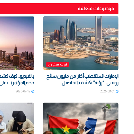
موضوعات متعلقة
توب ستوري
الإمارات تستقطب أكثر من مليون سائح
بالفيديو.. كيف كشف
روسي.. “رؤية” تكشف التفاصيل
حجم المؤامرات على 
2026-07-19
2026-08-01