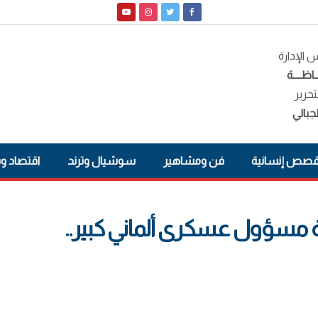
الإدارة
ـاظــــة
تحرير
جبالي
صص إنسانية
فن ومشاهير
سوشيال وترند
اقتصاد و
 مسؤول عسكرى ألماني كبير..