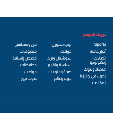
خريطة الموقع
Sports
توب ستوري
فن ومشاهير
أخبار عاجلة
حوادث
فيديوهات
اتصالات
سوشيال وترند
قصص إنسانية
وتكنولوجيا
سياسة وتقارير
محافظات
اقتصاد وبنوك
صحة ومنوعات
مواهب
الحرب في اوكرانيا
عرب وعالم
هوت نيوز
المقالات