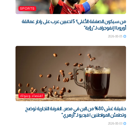
SPORTS
من سيكون الصفقة الأغلى؟ 5 لاعبين عرب على رادار عمالقة
أوروبا | إنفوجراف لـ”رؤية”
2026-08-05
اقتصاد وبنوك
حقيقة غش 80% من البن في مصر.. الغرفة التجارية توضح
وتطمئن المواطنين | فيديو لـ”أزهري”
2026-08-03