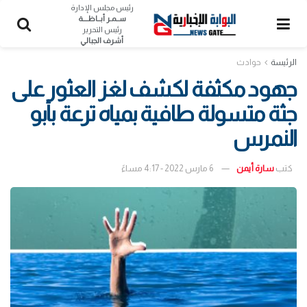
رئيس مجلس الإدارة
ســمـر أبــاظــــة
رئيس التحرير
أشرف الجبالي
الرئيسة
حوادث
جهود مكثفة لكشف لغز العثور على
جثة متسولة طافية بمياه ترعة بأبو
النمرس
كتب
سارة أيمن
6 مارس 2022 - 4:17 مساءً