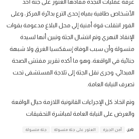
غرفة عمليات النجدة مفادها العثور على جثة أحد
الأشخاص طافية بمياه إحدى الترع بدائرة المركز، وعلى
الفور انتقلت قوة أمنية إلي محل البلاغ مدعومة بقوات
الإنقاذ النهري وتم انتشال الجثة وتبين أنها لسيدة
متسولة وأن سبب الوفاة إسفكسيا الغرق ولا شبهة
جنائية في الواقعة، وهو ما أكده تقرير مفتش الصحة
المبدائي، وجرى نقل الجثة إلى ثلاجة المستشفى تحت
تصرف النيابة العامة.
وتم اتخاذ كل الإجراءات القانونية اللازمة حيال الواقعة
والعرض على النيابة العامة لمباشرة التحقيقات
تاجز:
أمن الجيزة
العثور على جثة متسولة
جثة متسولة