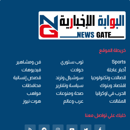
خريطة الموقع
Sports
توب ستوري
فن ومشاهير
أخبار عاجلة
حوادث
فيديوهات
اتصالات وتكنولوجيا
سوشيال وترند
قصص إنسانية
اقتصاد وبنوك
سياسة وتقارير
محافظات
الحرب في اوكرانيا
صحة ومنوعات
مواهب
المقالات
عرب وعالم
هوت نيوز
خليك علي تواصل معنا