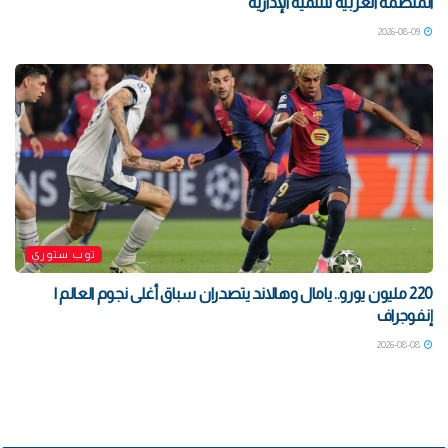
المنظمة العربية للتنمية الإدارية
2026-08-09
توب ستوري
220 مليون يورو.. يامال وهالاند يتصدران سباق أغلى نجوم العالم |
إنفوجراف
2026-08-08