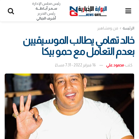
رئيس مجلس الإدارة
ســمـر أبــاظــــة
رئيس التحرير
أشرف الجبالي
الرئيسة
فن ومشاهير
خالد تهامي يطالب الموسيقيين
بعدم التعامل مع حمو بيكا
كتب
محمود علي
16 فبراير 2022 - 7:31 مساءً