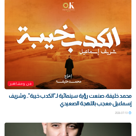
فن ومشاهير
محمد خليفة: صنعت رؤية سينمائية لـ”الكدب خيبة”.. وشريف
إسماعيل معجب باللهجة الصعيدي
2026-07-13