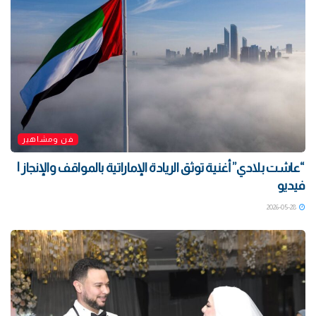
فن ومشاهير
“عاشت بلادي” أغنية توثق الريادة الإماراتية بالمواقف والإنجاز |
فيديو
2026-05-28