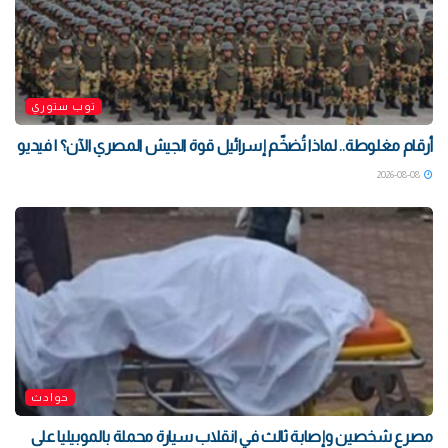
توب ستوري
أرقام مغلوطة.. لماذا تُضخّم إسرائيل قوة الجيش المصري الآن؟ | فيديو
2026-08-08
حوادث
مصرع شخصين وإصابة ثالث في انقلاب سيارة محملة بالموبيليا على