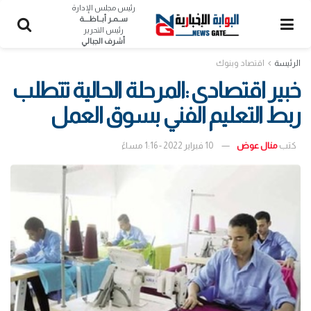
رئيس مجلس الإدارة
ســمـر أبــاظــــة
رئيس التحرير
أشرف الجبالي
الرئيسة
اقتصاد وبنوك
خبير اقتصادى :المرحلة الحالية تتطلب
ربط التعليم الفني بسوق العمل
كتب
منال عوض
10 فبراير 2022 - 1:16 مساءً