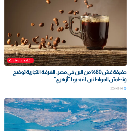
اقتصاد وبنوك
حقيقة غش 80% من البن في مصر.. الغرفة التجارية توضح
وتطمئن المواطنين | فيديو لـ”أزهري”
2026-08-03