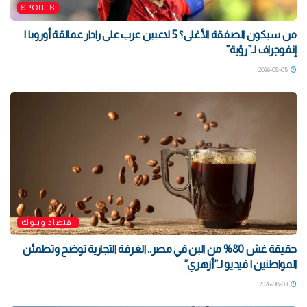
SPORTS
من سيكون الصفقة الأغلى؟ 5 لاعبين عرب على رادار عمالقة أوروبا |
إنفوجراف لـ”رؤية”
2026-08-05
اقتصاد وبنوك
حقيقة غش 80% من البن في مصر.. الغرفة التجارية توضح وتطمئن
المواطنين | فيديو لـ”أزهري”
2026-08-03