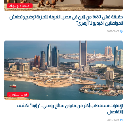
اقتصاد وبنوك
حقيقة غش 80% من البن في مصر.. الغرفة التجارية توضح وتطمئن
المواطنين | فيديو لـ”أزهري”
2026-08-03
توب ستوري
الإمارات تستقطب أكثر من مليون سائح روسي.. “رؤية” تكشف
التفاصيل
2026-08-01