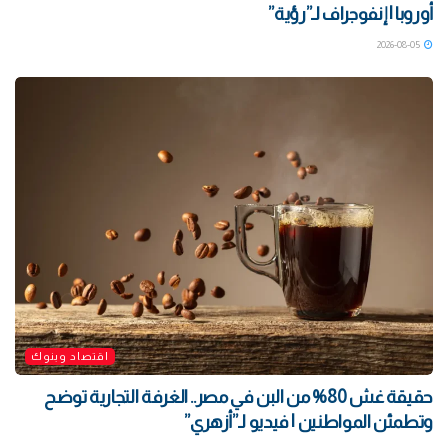
أوروبا | إنفوجراف لـ”رؤية”
2026-08-05
اقتصاد وبنوك
حقيقة غش 80% من البن في مصر.. الغرفة التجارية توضح
وتطمئن المواطنين | فيديو لـ”أزهري”