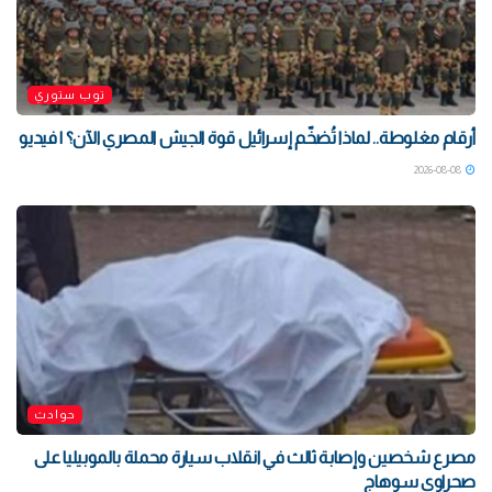
توب ستوري
أرقام مغلوطة.. لماذا تُضخّم إسرائيل قوة الجيش المصري الآن؟ | فيديو
2026-08-08
حوادث
مصرع شخصين وإصابة ثالث في انقلاب سيارة محملة بالموبيليا على
صحراوي سوهاج