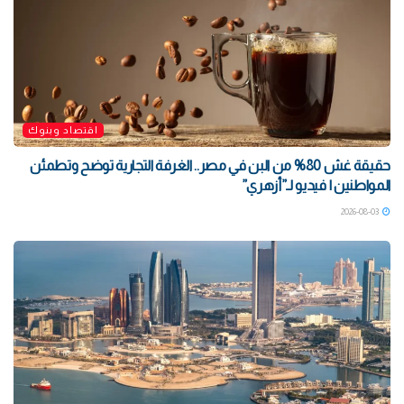
اقتصاد وبنوك
حقيقة غش 80% من البن في مصر.. الغرفة التجارية توضح وتطمئن
المواطنين | فيديو لـ”أزهري”
2026-08-03