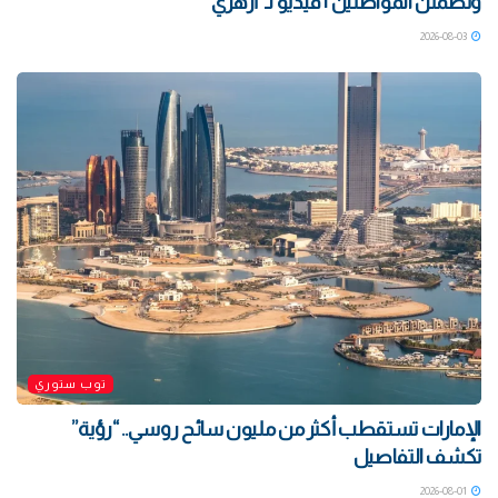
وتطمئن المواطنين | فيديو لـ”أزهري”
2026-08-03
توب ستوري
الإمارات تستقطب أكثر من مليون سائح روسي.. “رؤية”
تكشف التفاصيل
2026-08-01