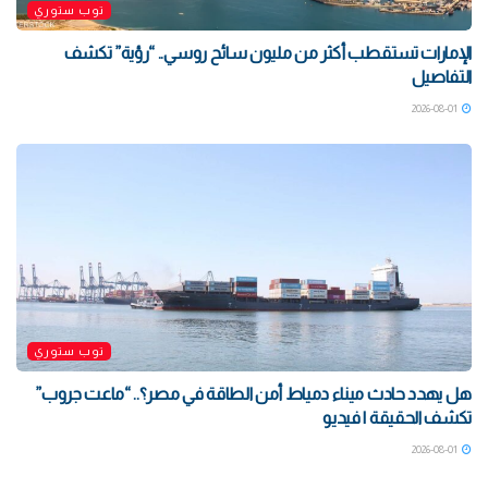
توب ستوري
الإمارات تستقطب أكثر من مليون سائح روسي.. “رؤية” تكشف
التفاصيل
2026-08-01
توب ستوري
هل يهدد حادث ميناء دمياط أمن الطاقة في مصر؟.. “ماعت جروب”
تكشف الحقيقة | فيديو
2026-08-01