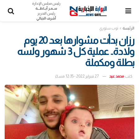
رئيس مجلس الإدارة
ســمـر أبــاظــــة
رئيس التحرير
أشرف الجبالي
الرئيسة
توب ستوري
رزان بدأت مشوارها بعد 20 يوم
ولادة.. عملية كل 3 شهور ولسه
بطلة ومكملة
كتب
محمد عيد
27 فبراير 2022 - 12:35 مساءً