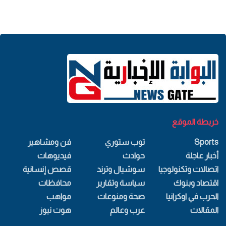
خريطة الموقع
Sports
توب ستوري
فن ومشاهير
أخبار عاجلة
حوادث
فيديوهات
اتصالات وتكنولوجيا
سوشيال وترند
قصص إنسانية
اقتصاد وبنوك
سياسة وتقارير
محافظات
الحرب في اوكرانيا
صحة ومنوعات
مواهب
المقالات
عرب وعالم
هوت نيوز