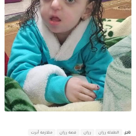
تاجز:
الطفلة رزان
رزان
قصة رزان
متلازمة أبرت