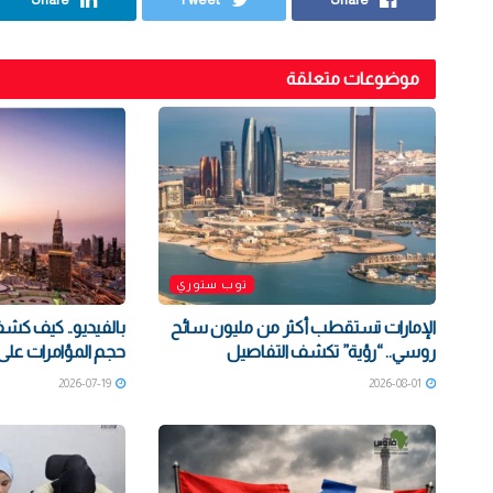
موضوعات متعلقة
توب ستوري
الإمارات تستقطب أكثر من مليون سائح
بالفيديو.. كيف كشف
روسي.. “رؤية” تكشف التفاصيل
حجم المؤامرات على 
2026-07-19
2026-08-01