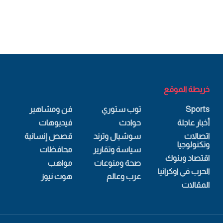
خريطة الموقع
Sports
توب ستوري
فن ومشاهير
أخبار عاجلة
حوادث
فيديوهات
اتصالات
سوشيال وترند
قصص إنسانية
وتكنولوجيا
سياسة وتقارير
محافظات
اقتصاد وبنوك
صحة ومنوعات
مواهب
الحرب في اوكرانيا
عرب وعالم
هوت نيوز
المقالات