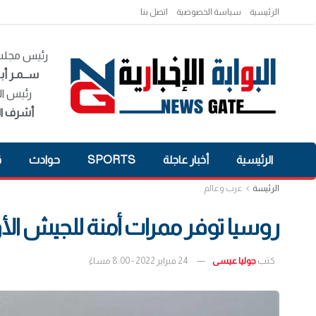
الرئيسية
سياسة الخصوصية
اتصل بنا
رئيس مجلس 
ســمـر أبـ
رئيس ال
أشرف ال
الرئيسية
أخبار عاجلة
SPORTS
حوادث
ق
الرئيسة
عرب وعالم
روسيا توفر ممرات أمنة للجيش الأ
كتب
جوليا عيسى
24 فبراير 2022 - 8:00 مساءً