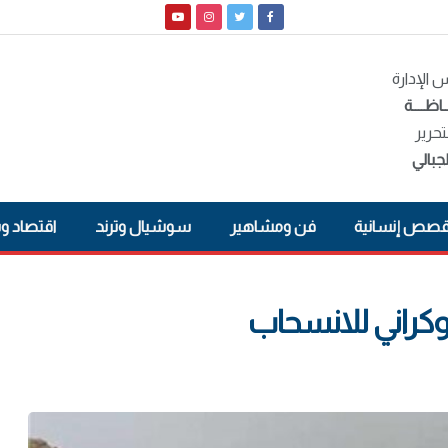
الإدارة
ـاظــــة
تحرير
جبالي
صص إنسانية
فن ومشاهير
سوشيال وترند
اقتصاد و
وكراني للانسحاب