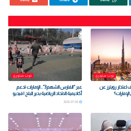
توب ستوري
توب ستوري
 اعتذار رويترز عن
‏عبر “الفارس الشهم3”.. الإمارات تدعم
الإمارات؟
أكاديمية الاتحاد الرياضية بدير البلح | فيديو
2026-07-06