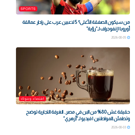
SPORTS
من سيكون الصفقة الأغلى؟ 5 لاعبين عرب على رادار عمالقة
أوروبا | إنفوجراف لـ”رؤية”
2026-08-05
اقتصاد وبنوك
حقيقة غش 80% من البن في مصر.. الغرفة التجارية توضح
وتطمئن المواطنين | فيديو لـ”أزهري”
2026-08-03