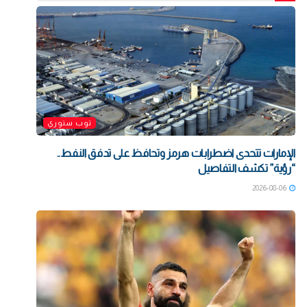
توب ستوري
الإمارات تتحدى اضطرابات هرمز وتحافظ على تدفق النفط..
“رؤية” تكشف التفاصيل
2026-08-06