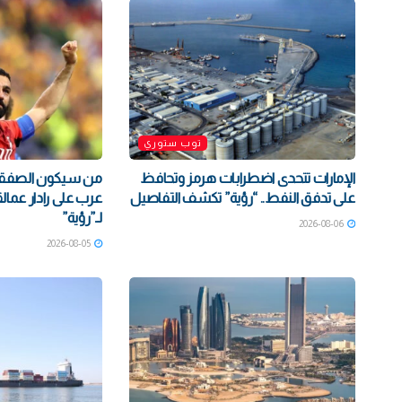
توب ستوري
الإمارات تتحدى اضطرابات هرمز وتحافظ
على تدفق النفط.. “رؤية” تكشف التفاصيل
عرب على رادار عمالق
لـ”رؤية”
2026-08-06
2026-08-05