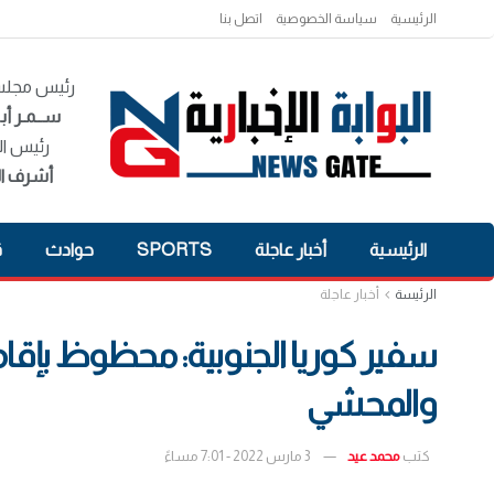
الرئيسية
سياسة الخصوصية
اتصل بنا
رئيس مجلس 
ســمـر أبـ
رئيس ال
أشرف ال
الرئيسية
أخبار عاجلة
SPORTS
حوادث
ق
الرئيسة
أخبار عاجلة
سفير كوريا الجنوبية: محظوظ بإق
والمحشي
كتب
محمد عيد
3 مارس 2022 - 7:01 مساءً