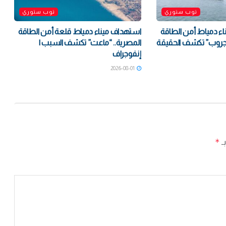
توب ستوري
توب ستوري
ء دمياط أمن الطاقة
استهداف ميناء دمياط قلعة أمن الطاقة
جروب” تكشف الحقيقة
المصرية.. “ماعت” تكشف السبب |
إنفوجراف
2026-08-01
*
بـ