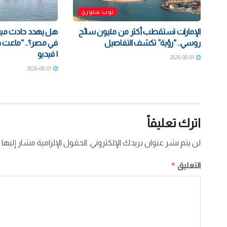
توب ستوري
الإمارات تستقطب أكثر من مليون سائح
هل يهدد حادث مينا
روسي.. “رؤية” تكشف التفاصيل
في مصر؟.. “ماعت 
| فيديو
2026-08-01
2026-08-01
اترك تعليقاً
لن يتم نشر عنوان بريدك الإلكتروني.
الحقول الإلزامية مشار إليها 
*
التعليق