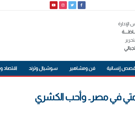
الإدارة
ـاظــــة
تحرير
جبالي
صص إنسانية
فن ومشاهير
سوشيال وترند
اقتصاد و
امتي في مصر.. وأحب الكشري