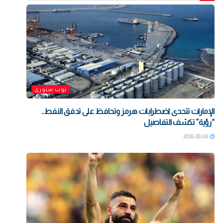
توب ستوري
الإمارات تتحدى اضطرابات هرمز وتحافظ على تدفق النفط..
“رؤية” تكشف التفاصيل
2026-08-06