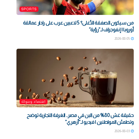
SPORTS
من سيكون الصفقة الأغلى؟ 5 لاعبين عرب على رادار عمالقة
أوروبا | إنفوجراف لـ”رؤية”
2026-08-05
اقتصاد وبنوك
حقيقة غش 80% من البن في مصر.. الغرفة التجارية توضح
وتطمئن المواطنين | فيديو لـ”أزهري”
2026-08-03