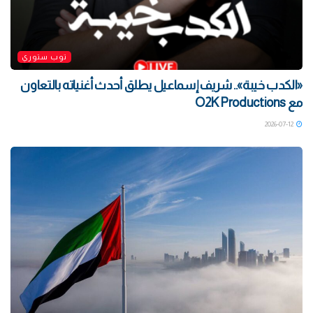
توب ستوري
«الكدب خيبة».. شريف إسماعيل يطلق أحدث أغنياته بالتعاون
مع O2K Productions
2026-07-12