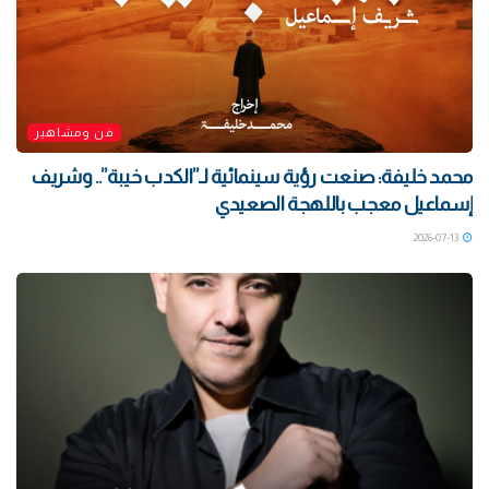
فن ومشاهير
محمد خليفة: صنعت رؤية سينمائية لـ”الكدب خيبة”.. وشريف
إسماعيل معجب باللهجة الصعيدي
2026-07-13