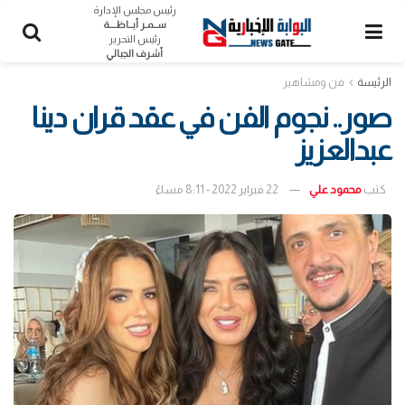
رئيس مجلس الإدارة
ســمـر أبــاظــــة
رئيس التحرير
أشرف الجبالي
الرئيسة
فن ومشاهير
صور.. نجوم الفن في عقد قران دينا
عبدالعزيز
كتب
محمود علي
22 فبراير 2022 - 8:11 مساءً