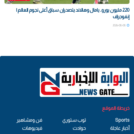
220 مليون يورو.. يامال وهالاند يتصدران سباق أغلى نجوم العالم |
إنفوجراف
2026-08-08
خريطة الموقع
Sports
توب ستوري
فن ومشاهير
أخبار عاجلة
حوادث
فيديوهات