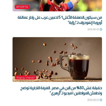
SPORTS
من سيكون الصفقة الأغلى؟ 5 لاعبين عرب على رادار عمالقة
أوروبا | إنفوجراف لـ”رؤية”
2026-08-05
اقتصاد وبنوك
حقيقة غش 80% من البن في مصر.. الغرفة التجارية توضح
وتطمئن المواطنين | فيديو لـ”أزهري”
2026-08-03