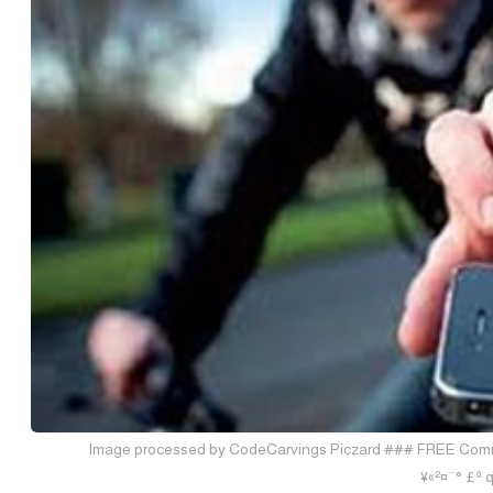
Image processed by CodeCarvings Piczard ### FREE Commun
¥«²¤¨° £ª 