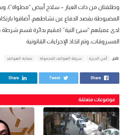
وطلقتان من ذات العيار – سلاح أبيض “مطواة”)، وبم
لدى عميلهم “سيئ النية” (مقيم بدائرة قسم شرطة ق
المسروقات، وتم اتخاذ الإجراءات القانونية
تاجز:
أمن الجيزة
سرقة الهواتف المحمولة
عصابة الهواتف
Share
Tweet
Share
موضوعات متعلقة