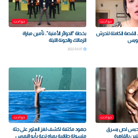
حوادث
حوادث
قصة الكاملة لتحرش
بخطة “الدوائر الأمنية”.. تأمين مباراة
سويس
الزمالك والجونة الليلة
2022-03-07
حوادث
حوادث
 حبس لص يسرق
جهود مكثفة لكشف لغز العثور على جثة
ين بالقاهرة
متسولة طافية بمياه ترعة بأبو النمرس