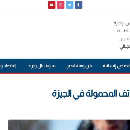
الإدارة
ـاظــــة
تحرير
جبالي
صص إنسانية
فن ومشاهير
سوشيال وترند
اقتصاد و
 المحمولة في الجيزة