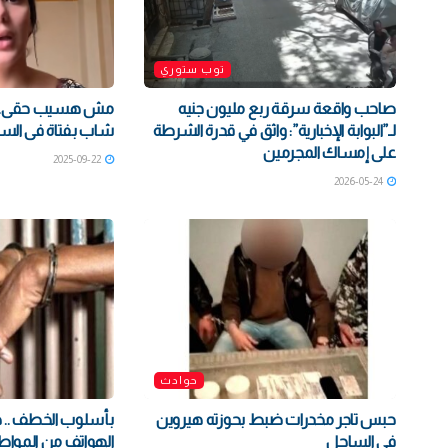
توب ستوري
صاحب واقعة سرقة ربع مليون جنيه
مش هسيب حقى.. ال
لـ”البوابة الإخبارية”: واثق في قدرة الشرطة
شاب بفتاة فى ال
على إمساك المجرمين
2025-09-22
2026-05-24
حوادث
حبس تاجر مخدرات ضبط بحوزته هيروين
بأسلوب الخطف ..
في الساحل
الهواتف من المواطن