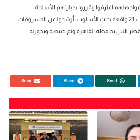
واجهتهم اعترفوا وقرروا بحيازتهم للأسلحة
المضبوطة بقصد الدفاع عن نشاطهم، أضافوا بارتكاب 23 واقعة بذات الأسلوب، أرشدوا عن المسروقات
صر النيل بحافظة القاهرة وتم ضبطه وبحوزته
Send
Share
Send