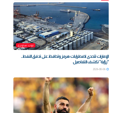
توب ستوري
الإمارات تتحدى اضطرابات هرمز وتحافظ على تدفق النفط..
“رؤية” تكشف التفاصيل
2026-08-06