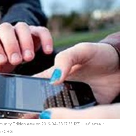
ity Edition ### on 2016-04-28 17:33:12Z | | ©² ©°¢©°
qrxCBG