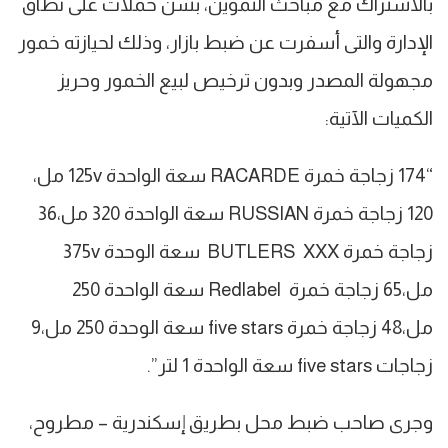
بالاشتراك مع مباحث التموين، بشن حملات على نطاق
الإدارة والتى أسفرت عن ضبط بازار، وذلك لحيازته خمور
مجهولة المصدر وبدون ترخيص لبيع الخمور وحريز
الكميات الآتية:
“174 زجاجة خمرة RACARDE سعة الواحدة 125v مل،
120 زجاجة خمرة RUSSIAN سعة الواحدة 320 مل،36
زجاجة خمرة BUTLERS XXX سعة الوحدة 375v
مل،65 زجاجة خمرة Redlabel سعة الواحدة 250
مل،48 زجاجة خمرة five stars سعة الوحدة 250 مل،9
زجاجات five stars سعة الواحدة 1 لتر”.
وجرى صاحب ضبط محل بطريق إسكندرية – مطروح،