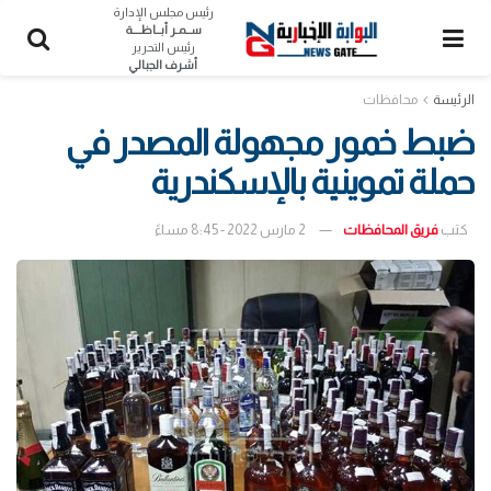
رئيس مجلس الإدارة
ســمـر أبــاظــــة
رئيس التحرير
أشرف الجبالي
الرئيسة
محافظات
ضبط خمور مجهولة المصدر في
حملة تموينية بالإسكندرية
كتب
فريق المحافظات
2 مارس 2022 - 8:45 مساءً