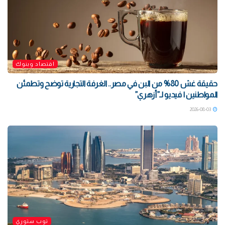
اقتصاد وبنوك
حقيقة غش 80% من البن في مصر.. الغرفة التجارية توضح وتطمئن
المواطنين | فيديو لـ”أزهري”
2026-08-03
توب ستوري