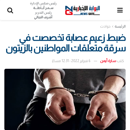
رئيس مجلس الإدارة
ســمـر أبــاظــــة
رئيس التحرير
أشرف الجبالي
الرئيسة
حوادث
ضبط زعيم عصابة تخصصت في
سرقة متعلقات المواطنين بالزيتون
كتب
سارة أيمن
6 فبراير 2022 - 12:31 مساءً