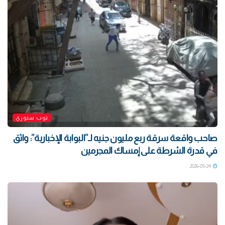
توب ستوري
صاحب واقعة سرقة ربع مليون جنيه لـ”البوابة الإخبارية”: واثق
في قدرة الشرطة على إمساك المجرمين
2026-05-24