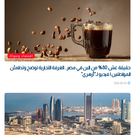
اقتصاد وبنوك
حقيقة غش 80% من البن في مصر.. الغرفة التجارية توضح وتطمئن
المواطنين | فيديو لـ”أزهري”
2026-08-03