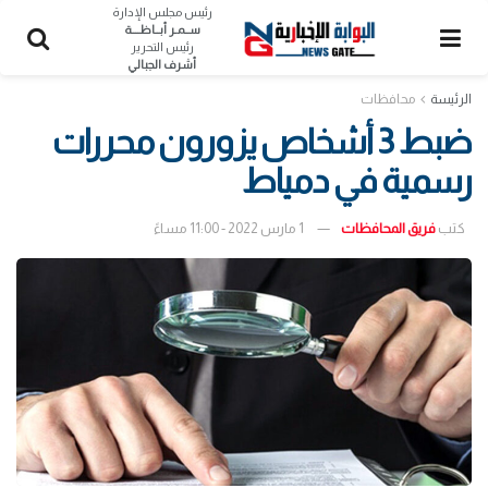
رئيس مجلس الإدارة
ســمـر أبــاظــــة
رئيس التحرير
أشرف الجبالي
الرئيسة
محافظات
ضبط 3 أشخاص يزورون محررات
رسمية في دمياط
كتب
فريق المحافظات
1 مارس 2022 - 11:00 مساءً