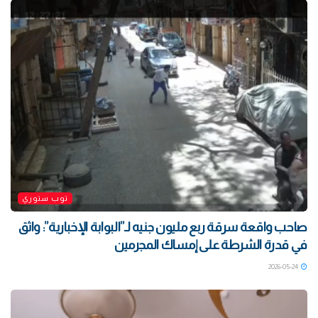
توب ستوري
صاحب واقعة سرقة ربع مليون جنيه لـ”البوابة الإخبارية”: واثق
في قدرة الشرطة على إمساك المجرمين
2026-05-24