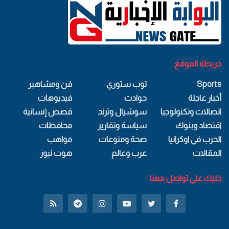
خريطة الموقع
Sports
توب ستوري
فن ومشاهير
أخبار عاجلة
حوادث
فيديوهات
اتصالات وتكنولوجيا
سوشيال وترند
قصص إنسانية
اقتصاد وبنوك
سياسة وتقارير
محافظات
الحرب في اوكرانيا
صحة ومنوعات
مواهب
المقالات
عرب وعالم
هوت نيوز
خليك علي تواصل معنا