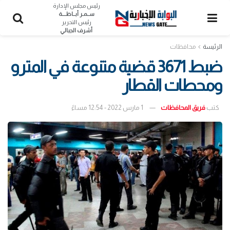
رئيس مجلس الإدارة
ســمـر أبــاظــــة
رئيس التحرير
أشرف الجبالي
الرئيسة
محافظات
ضبط 3671 قضية متنوعة في المترو
ومحطات القطار
كتب
فريق المحافظات
1 مارس 2022 - 12:54 مساءً