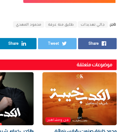
تاجز:
جالي تهديدات
طليق منة عرفة
محمود المهدي
Share
Tweet
Share
موضوعات متعلقة
فن ومشاهير
محمد خليفة: صنعت رؤية سينمائية
«الكدب خيبة».. ش