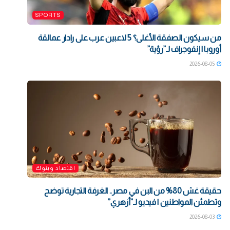
SPORTS
من سيكون الصفقة الأغلى؟ 5 لاعبين عرب على رادار عمالقة
أوروبا | إنفوجراف لـ”رؤية”
2026-08-05
اقتصاد وبنوك
حقيقة غش 80% من البن في مصر.. الغرفة التجارية توضح
وتطمئن المواطنين | فيديو لـ”أزهري”
2026-08-03