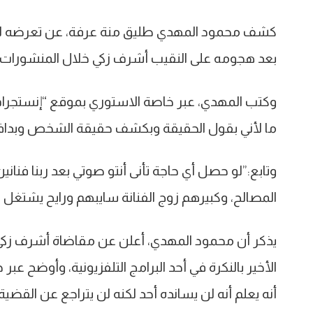
كشف محمود المهدي طليق منة عرفة، عن تعرضه للعدي
بعد هجومه على النقيب أشرف زكي خلال المنشورات 
وكتب المهدي، عبر خاصة الاستوري بموقع “إنستجرام”
ما لأني بقول الحقيقة وبكشف حقيقة الشخص وبدافع
وتابع:”لو حصل أي حاجة تأنى أنتو صوتي بعد ربنا فن
المصالح، وكبيرهم زوج الفنانة سايبهم ورايح يشتغل ب
يذكر أن محمود المهدي، أعلن عن مقاضاة أشرف زكي
الأخير بالنكرة في أحد البرامج التلفزيونية، وأوضح 
أنه يعلم أنه لن يسانده أحد لكنه لن يتراجع عن القضية.