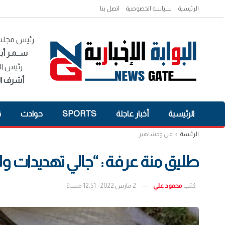
الرئيسية
سياسة الخصوصية
اتصل بنا
رئيس مجلس 
ســمـر أبـ
رئيس ال
أشرف ال
الرئيسية
أخبار عاجلة
SPORTS
حوادث
ق
الرئيسة
فن ومشاهير
طليق منة عرفة : “جالي تهديدات و
كتب
محمود علي
2 مارس 2022 - 12:51 مساءً