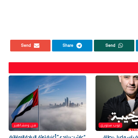
Send
Share
Send
توب ستوري
فن ومشاهير
ريف إسماعيل يطلق
“عاشت بلادي” أغنية توثق الريادة الإماراتية