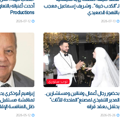
لـ”الكدب خيبة”.. وشريف إسماعيل معجب
باللهجة الصعيدي
Productions
2026-07-12
2026-07-13
توب ستوري
بحضور رجال أعمال وفنانين ومستشارين..
إبراهيم أبوذكري يد
المدير التنفيذي لمصنع”المتحدة للأثاث”
لمناقشة مستقبل ال
يحتفل بعقد قرانه
ظل المنافسة الإقل
2026-05-12
2026-05-26