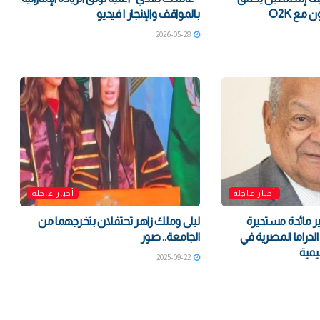
أحدث أغنياته بالتعاون مع O2K
بالمواقف والإنجاز | فيديو
2026-05-28
أخبار عاجلة
أخبار عاجلة
ير مائدة مستديرة
ليلى وملك زاهر تحتفلان بتخرجهما من
دراما المصرية في
الجامعة.. صور
يمية
2025-09-22