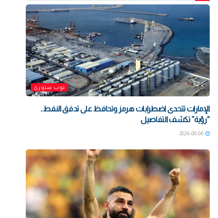
توب ستوري
الإمارات تتحدى اضطرابات هرمز وتحافظ على تدفق النفط..
“رؤية” تكشف التفاصيل
2026-08-06