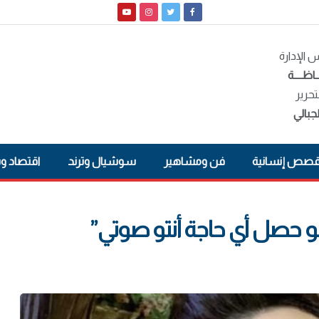
الإدارة
ـاظــــة
تحرير
جبالي
صص إنسانية
فن ومشاهير
سوشيال وترند
اقتصاد و
لو حصل أي حاجة أنتو صوتي”