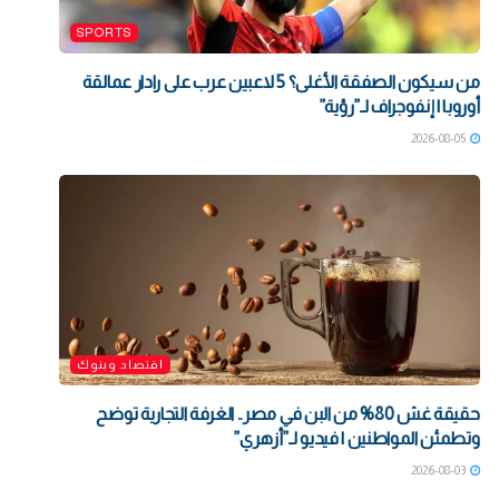
SPORTS
من سيكون الصفقة الأغلى؟ 5 لاعبين عرب على رادار عمالقة
أوروبا | إنفوجراف لـ”رؤية”
2026-08-05
اقتصاد وبنوك
حقيقة غش 80% من البن في مصر.. الغرفة التجارية توضح
وتطمئن المواطنين | فيديو لـ”أزهري”
2026-08-03