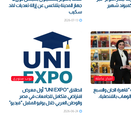
كمبوند شهير
جهاز المدينة يتقاعس عن إزالة تعديات لاند
سكيب
2026-07-13
أخبار عاجلة
توب ستوري
 “قاهرة الجان والسبع
انطلاق “UNI EXPO” أول معرض
لوهاب بالقنصلية..
افتراضي متكامل للجامعات في مصر
والوطن العربي خلال يوليو المقبل “فيديو”
2026-06-24