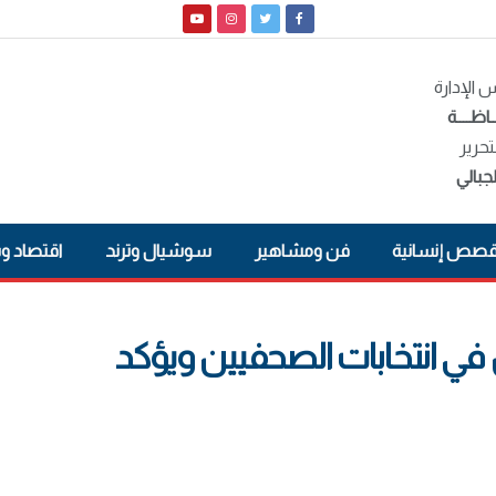
الإدارة
ـاظــــة
تحرير
جبالي
صص إنسانية
فن ومشاهير
سوشيال وترند
اقتصاد و
في انتخابات الصحفيين ويؤكد