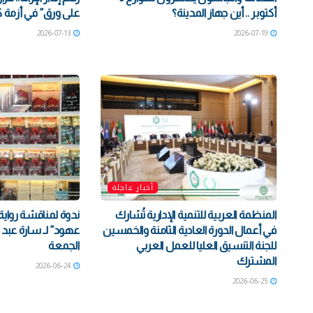
أكتوبر .. أين جهاز المدينة؟
على ورق” في أزمة 
2026-07-13
2026-07-19
أخبار عاجلة
المنظمة العربية للتنمية الإدارية تُشارك
ندوة لمناقشة رواية
في أعمال الدورة العادية الثامنة والخمسين
عهود” لـ سارة عبد ا
للجنة التنسيق العليا للعمل العربي
الجمعة
المشترك
2026-06-24
2026-06-25