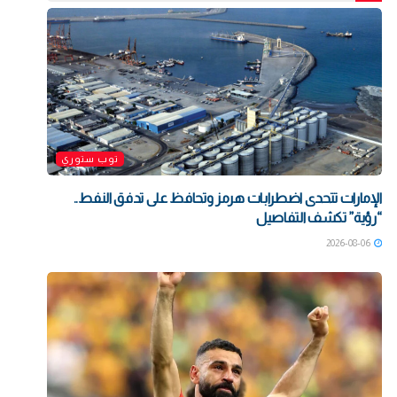
توب ستوري
الإمارات تتحدى اضطرابات هرمز وتحافظ على تدفق النفط..
“رؤية” تكشف التفاصيل
2026-08-06