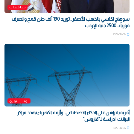
محافظات
سوهاج تكتسي بالذهب الأصفر.. توريد 190 ألف طن قمح والصرف
فورياً بـ 2500 جنيه للإردب
2026-08-08
توب ستوري
أفريقيا تراهن على الذكاء الاصطناعي.. وأزمة الكهرباء تهدد مراكز
البيانات | دراسة لـ”فاروس”
2026-08-08