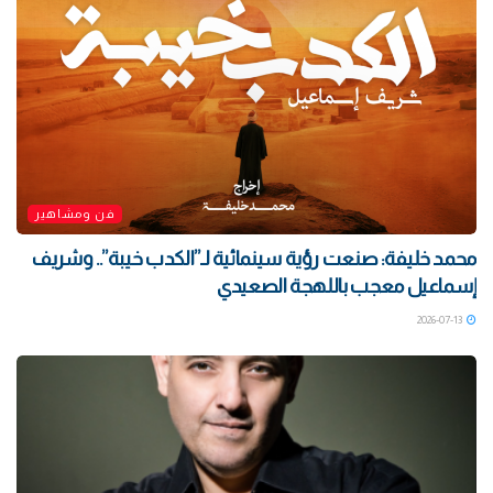
فن ومشاهير
محمد خليفة: صنعت رؤية سينمائية لـ”الكدب خيبة”.. وشريف
إسماعيل معجب باللهجة الصعيدي
2026-07-13