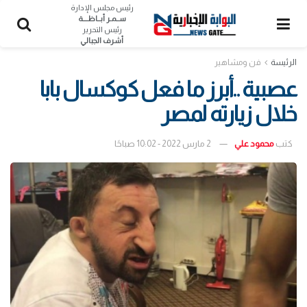
رئيس مجلس الإدارة
ســمـر أبــاظــــة
رئيس التحرير
أشرف الجبالي
الرئيسة
فن ومشاهير
عصبية ..أبرز ما فعل كوكسال بابا
خلال زيارته لمصر
كتب
محمود علي
2 مارس 2022 - 10:02 صباحًا