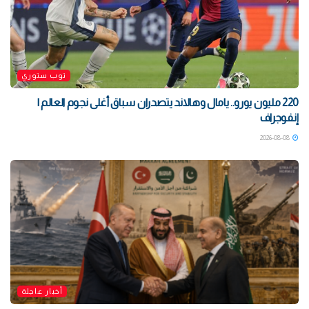
توب ستوري
220 مليون يورو.. يامال وهالاند يتصدران سباق أغلى نجوم العالم |
إنفوجراف
2026-08-08
أخبار عاجلة