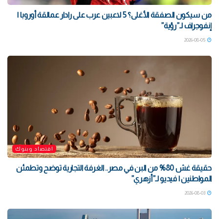
من سيكون الصفقة الأغلى؟ 5 لاعبين عرب على رادار عمالقة أوروبا |
إنفوجراف لـ”رؤية”
2026-08-05
اقتصاد وبنوك
حقيقة غش 80% من البن في مصر.. الغرفة التجارية توضح وتطمئن
المواطنين | فيديو لـ”أزهري”
2026-08-03