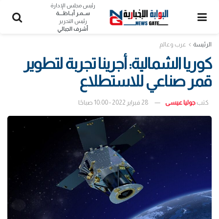
رئيس مجلس الإدارة
ســمـر أبــاظــــة
رئيس التحرير
أشرف الجبالي
الرئيسة
عرب وعالم
كوريا الشمالية: أجرينا تجربة لتطوير
قمر صناعي للاستطلاع
كتب
جوليا عيسى
28 فبراير 2022 - 10:00 صباحًا