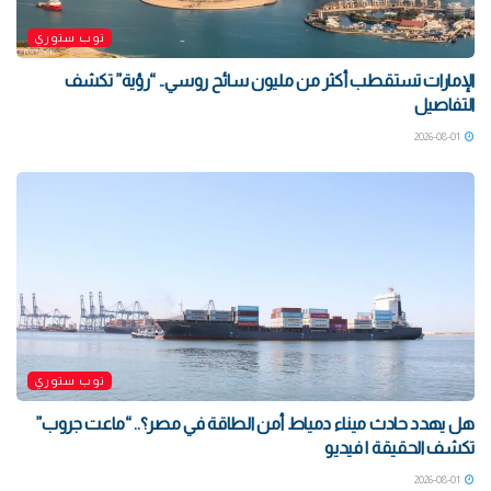
توب ستوري
الإمارات تستقطب أكثر من مليون سائح روسي.. “رؤية” تكشف
التفاصيل
2026-08-01
توب ستوري
هل يهدد حادث ميناء دمياط أمن الطاقة في مصر؟.. “ماعت جروب”
تكشف الحقيقة | فيديو
2026-08-01