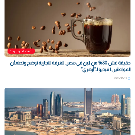
اقتصاد وبنوك
حقيقة غش 80% من البن في مصر.. الغرفة التجارية توضح وتطمئن
المواطنين | فيديو لـ”أزهري”
2026-08-03