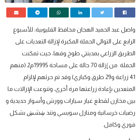
واصل عبد الحميد الهجان محافظ القليوبية، للأسبوع
الرابع على التوالي الحملة المكبرة لإزالة التعديات على
الطريق الزراعي بمدينتي طوخ وقها، حيث تمكنت
الحملة من إزالة 70 حالة على مساحة 19995م2 (منهم
41 زراعة و29 طرق وكباري) وقد تم حرثهم لإلزام
المتعدين بإعادة زراعتها مرة أخرى، وتنوعت الإزالات ما
بين مخازن لقطع غيار سيارات وورش وأسوار حديدية و
رضيات خرسانية ومنازل سويسي وتند ڜشڜ بشكل
فوري وكامل.