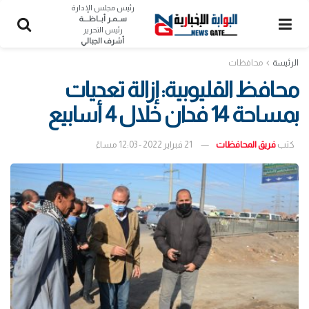
رئيس مجلس الإدارة
ســمـر أبــاظــــة
رئيس التحرير
أشرف الجبالي
الرئيسة
محافظات
محافظ القليوبية: إزالة تعديات
بمساحة 14 فدان خلال 4 أسابيع
كتب
فريق المحافظات
21 فبراير 2022 - 12:03 مساءً