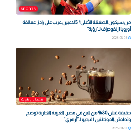
SPORTS
من سيكون الصفقة الأغلى؟ 5 لاعبين عرب على رادار عمالقة
أوروبا | إنفوجراف لـ”رؤية”
2026-08-05
اقتصاد وبنوك
حقيقة غش 80% من البن في مصر.. الغرفة التجارية توضح
وتطمئن المواطنين | فيديو لـ”أزهري”
2026-08-03