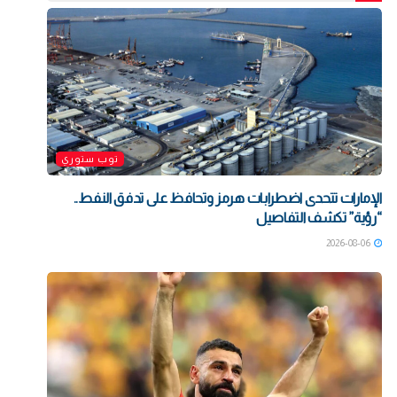
توب ستوري
الإمارات تتحدى اضطرابات هرمز وتحافظ على تدفق النفط..
“رؤية” تكشف التفاصيل
2026-08-06