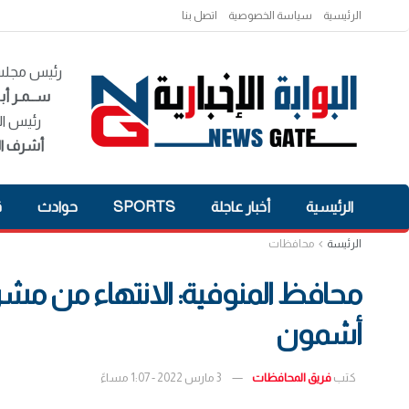
الرئيسية
سياسة الخصوصية
اتصل بنا
رئيس مجلس 
ســمـر أبـ
رئيس ال
أشرف ال
الرئيسية
أخبار عاجلة
SPORTS
حوادث
ق
الرئيسة
محافظات
محافظ المنوفية: الانتهاء من مشر
أشمون
كتب
فريق المحافظات
3 مارس 2022 - 1:07 مساءً