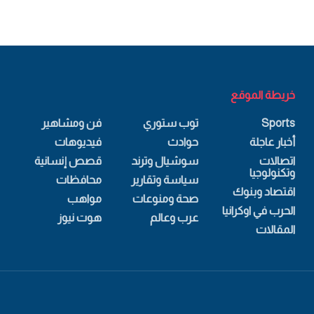
خريطة الموقع
Sports
توب ستوري
فن ومشاهير
أخبار عاجلة
حوادث
فيديوهات
اتصالات
سوشيال وترند
قصص إنسانية
وتكنولوجيا
سياسة وتقارير
محافظات
اقتصاد وبنوك
صحة ومنوعات
مواهب
الحرب في اوكرانيا
عرب وعالم
هوت نيوز
المقالات