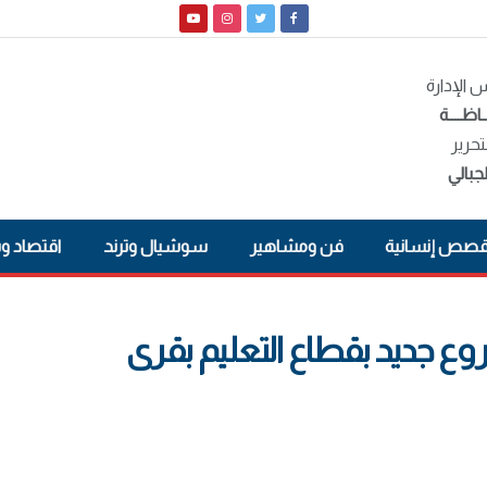
الإدارة
ـاظــــة
تحرير
جبالي
صص إنسانية
فن ومشاهير
سوشيال وترند
اقتصاد و
وع جديد بقطاع التعليم بقرى